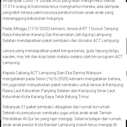
terdampak Covid 19. Disaat virus yang telah menginfeksi sekitar
17.514 orang di Indonesia terus menghantui mereka, ada dampak
yang lebih terasa yakni turunya perekonomian anak-anak yang
menanggung kebutuhan hidupnya.
Pada, Minggu (17/5/2020) kemarin, lansia di RT 1 Dusun Tanjung
Raya Kelurahan Karang Sari Kecamatan Jati Agung Lampung
Selatan mendapatkan paket sembako dari donatur ACT Lampung.
Lansia yang mendapatkan paket berupa beras, gula, tepung terigu,
sarden, mie, teh dan kopi telah melalui seleksi oleh tim program ACT
Lampung.
Kepala Cabang ACT Lampung Dian Eka Darma Wahyuni
mengatakan pada Senin (16/5/2020) kemarin mengatakan bahwa,
tim juga telah menyalurkan paket sembako untuk lansia di Kampung
Rawa Laut Kelurahan Panjang Selatan dan Kampung Sinar Laut
Kelurahan Kota Karang Raya Teluk Betung Timur.
Sebanyak 51 paket sembako dibagikan dari rumah ke rumah.
Setelah itu penyaluran sembako juga untuk anak-anak Taman
Pendidikan Al-Qur’an yang rajin mengaji. Selama belajar dari rumah,
anak-anak pesisir Kota Bandar Lampung masih terus mengaji Al-