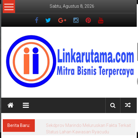
Lompat
Sabtu, Agustus 8, 2026
ke
konten
LINKARUTAMA.COM
Mitra
Bisnis
Terpercaya
Berita Baru:
Sekdprov Marindo Meluruskan Fakta Terkait
Status Lahan Kawasan Ryacudu