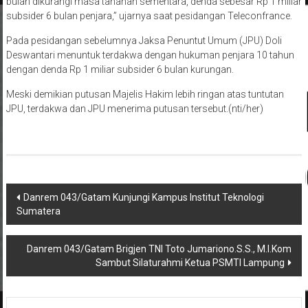
bulan dikurangi masa tahanan sementara, denda sebesar Rp 1 miliar
subsider 6 bulan penjara,” ujarnya saat pesidangan Teleconfrance.
Pada pesidangan sebelumnya Jaksa Penuntut Umum (JPU) Doli
Deswantari menuntuk terdakwa dengan hukuman penjara 10 tahun
dengan denda Rp 1 miliar subsider 6 bulan kurungan.
Meski demikian putusan Majelis Hakim lebih ringan atas tuntutan
JPU, terdakwa dan JPU menerima putusan tersebut.(nti/her)
Navigasi
Danrem 043/Gatam Kunjungi Kampus Institut Teknologi
Sumatera
pos
Danrem 043/Gatam Brigjen TNI Toto Jumariono.S.S., M.I.Kom
Sambut Silaturahmi Ketua PSMTI Lampung