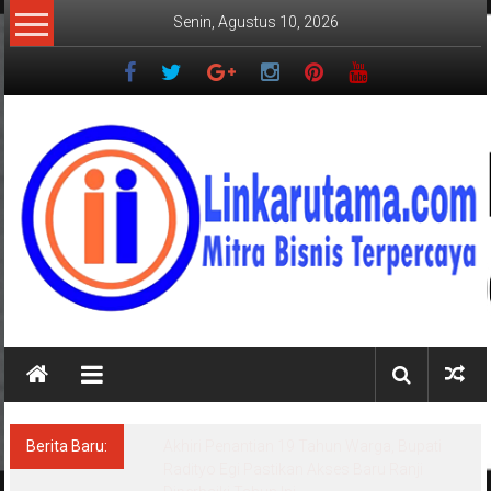
Lompat
Senin, Agustus 10, 2026
ke
konten
LINKARUTAMA.COM
Mitra
Bisnis
Terpercaya
Berita Baru:
Akhiri Penantian 19 Tahun Warga, Bupati
Radityo Egi Pastikan Akses Baru Ranji