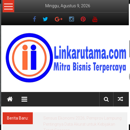
Lompat
Minggu, Agustus 9, 2026
ke
konten
LINKARUTAMA.COM
Mitra
Bisnis
Terpercaya
Berita Baru:
Sensus Ekonomi 2026, Pemprov Lampung:
Pentingnya Data Akurat untuk Kebijakan