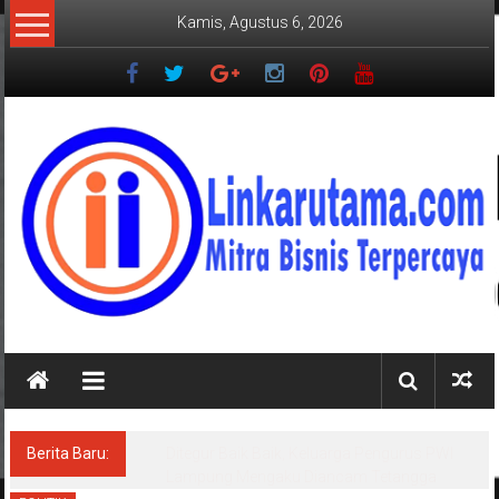
Lompat
Kamis, Agustus 6, 2026
ke
konten
LINKARUTAMA.COM
Mitra
Bisnis
Terpercaya
Berita Baru:
Ditegur Baik Baik, Keluarga Pengurus PWI
Lampung Mengaku Diancam Tetangga