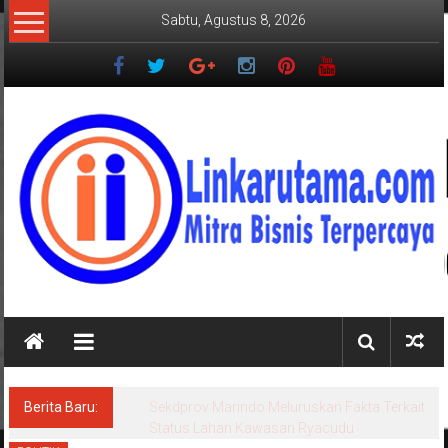
Lompat
Sabtu, Agustus 8, 2026
ke
konten
LINKARUTAMA.COM
Mitra
Bisnis
Terpercaya
Berita Baru:
Sekdprov Marindo Meluruskan Fakta Terkait
Status Lahan Kawasan Ryacudu