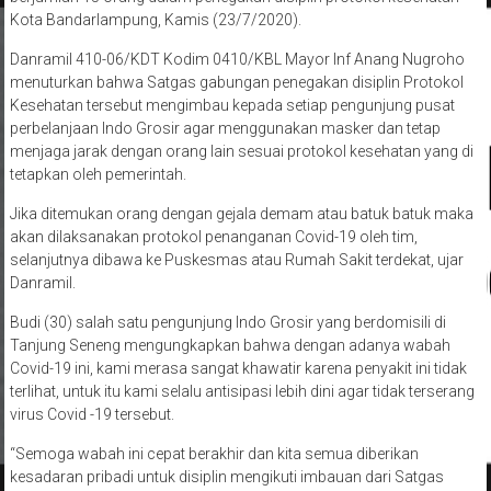
Kota Bandarlampung, Kamis (23/7/2020).
Danramil 410-06/KDT Kodim 0410/KBL Mayor Inf Anang Nugroho
menuturkan bahwa Satgas gabungan penegakan disiplin Protokol
Kesehatan tersebut mengimbau kepada setiap pengunjung pusat
perbelanjaan Indo Grosir agar menggunakan masker dan tetap
menjaga jarak dengan orang lain sesuai protokol kesehatan yang di
tetapkan oleh pemerintah.
Jika ditemukan orang dengan gejala demam atau batuk batuk maka
akan dilaksanakan protokol penanganan Covid-19 oleh tim,
selanjutnya dibawa ke Puskesmas atau Rumah Sakit terdekat, ujar
Danramil.
Budi (30) salah satu pengunjung Indo Grosir yang berdomisili di
Tanjung Seneng mengungkapkan bahwa dengan adanya wabah
Covid-19 ini, kami merasa sangat khawatir karena penyakit ini tidak
terlihat, untuk itu kami selalu antisipasi lebih dini agar tidak terserang
virus Covid -19 tersebut.
“Semoga wabah ini cepat berakhir dan kita semua diberikan
kesadaran pribadi untuk disiplin mengikuti imbauan dari Satgas