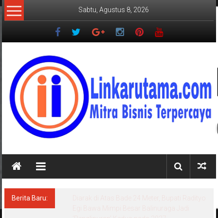
Lompat
Sabtu, Agustus 8, 2026
ke
konten
LINKARUTAMA.COM
Mitra
Bisnis
Terpercaya
Berita Baru:
Diarak di Atas Bade 24 Meter, Bupati Radityo
Egi Bawa Mimpi Besar Balinuraga Jadi