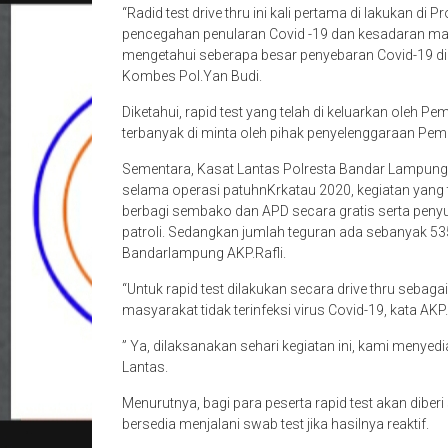
“Radid test drive thru ini kali pertama di lakukan
pencegahan penularan Covid -19 dan kesadaran ma
mengetahui seberapa besar penyebaran Covid-19 d
Kombes Pol.Yan Budi.
Diketahui, rapid test yang telah di keluarkan oleh 
terbanyak di minta oleh pihak penyelenggaraan Pem
Sementara, Kasat Lantas Polresta Bandar Lampun
selama operasi patuhnKrkatau 2020, kegiatan yang te
berbagi sembako dan APD secara gratis serta penyu
patroli. Sedangkan jumlah teguran ada sebanyak 535 
Bandarlampung AKP.Rafli.
“Untuk rapid test dilakukan secara drive thru sebagai 
masyarakat tidak terinfeksi virus Covid-19, kata AKP.
” Ya, dilaksanakan sehari kegiatan ini, kami menyedia
Lantas.
Menurutnya, bagi para peserta rapid test akan diber
bersedia menjalani swab test jika hasilnya reaktif.