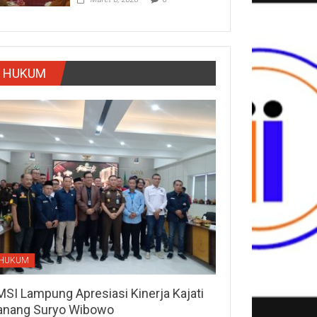
HUKUM
HUKUM
MSI Lampung Apresiasi Kinerja Kajati
anang Suryo Wibowo