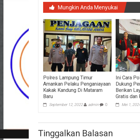
Mungkin Anda Menyukai
Polres Lampung Timur
Ini Cara P
Amankan Pelaku Penganiayaan
Dukung Per
Kakak Kandung Di Mataram
Berikan La
Baru
Gratis dan
September 12, 2022
admin
0
Mei 1, 202
Tinggalkan Balasan