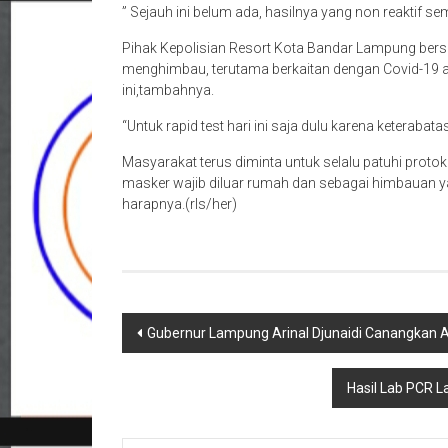
” Sejauh ini belum ada, hasilnya yang non reaktif sem
Pihak Kepolisian Resort Kota Bandar Lampung ber
menghimbau, terutama berkaitan dengan Covid-19 a
ini,tambahnya.
“Untuk rapid test hari ini saja dulu karena keterabata
Masyarakat terus diminta untuk selalu patuhi protok
masker wajib diluar rumah dan sebagai himbauan 
harapnya.(rls/her)
Navigasi
Gubernur Lampung Arinal Djunaidi Canangkan 
pos
Hasil Lab PCR L