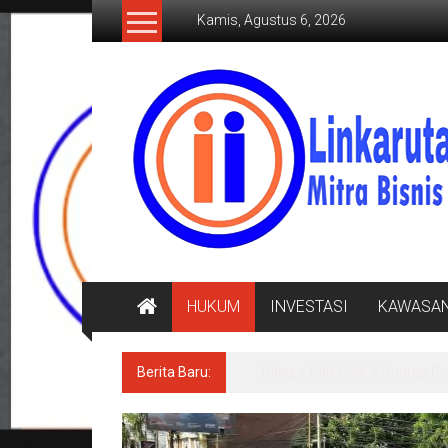
Lompat
Kamis, Agustus 6, 2026
ke
konten
LINKARUTAMA.COM
Mitra
Bisnis
Terpercaya
HUKUM
INVESTASI
KAWASA
Berita Baru:
Ditegur Baik Baik, Keluarg