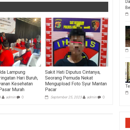
Da
Be
olda Lampung
Sakit Hati Diputus Cintanya,
ingatan Hari Buruh,
Seorang Pemuda Nekat
yanan Kesehatan
Mengupload Foto Syur Mantan
T
 Pasar Murah
Pacar
4
admin
0
September 25, 2023
admin
0