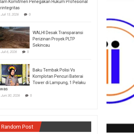
lam Komitmen Penegakan Hukum Profesional
rintegritas
Juli 15, 2026
0
WALHI Desak Transparansi
Perizinan Proyek PLTP
Sekincau
Juli 6, 2026
0
Baku Tembak Polisi Vs
Komplotan Pencuri Baterai
Tower di Lampung, 1 Pelaku
ewas
Juni 30, 2026
0
Random Post