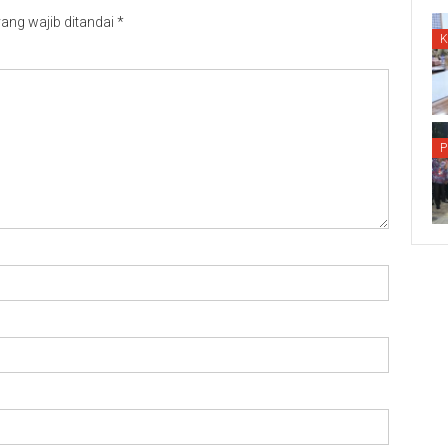
ang wajib ditandai
*
P