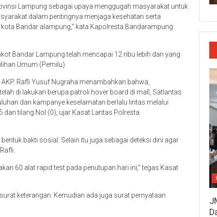
 di Provinsi Lampung sebagai upaya menggugah masyarakat untuk
syarakat dalam pentingnya menjaga kesehatan serta
i kota Bandar alampung,” kata Kapolresta Bandarampung
Pemkot Bandar Lampung telah mencapai 12 ribu lebih dan yang
ilihan Umum (Pemilu).
g AKP. Rafli Yusuf Nugraha menambahkan bahwa,
lah di lakukan berupa patroli hover board di mall, Satlantas
luhan dan kampanye keselamatan berlalu lintas melalui
dan tilang Nol (0), ujar Kasat Lantas Polresta
bentuk bakti sosial. Selain itu juga sebagai deteksi dini agar
Rafli.
kan 60 alat rapid test pada penutupan hari ini,” tegas Kasat
i surat keterangan. Kemudian ada juga surat pernyataan
J
D