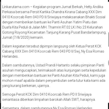
Linkarutama.com – Kegiatan program Jumat Berkah, Hetty Andika
Perkasa bersama Persit Kartika Chandra Kirana Cabang XXX Dim
0410 Koorcab Rem 043 PD II/Sriwijaya melaksanakan Bhakti Sosial
dengan memberikan bantuan ke Panti Asuhan Yatim Piatu dan
Duafa Kita Peduli di Jalan MH. Thamrin RT.02 LK.I No.23 Kelurahan
Gotong Royong Kecamatan Tanjung Karang Pusat Bandarlampung,
Jumat (7/8/2020) kemarin.
Dalam kegiatan tersebut dipimpin langsung oleh Ketua Persit KCK
Cabang XXX Dim 0410 Koorcab Rem 043 PD II/Swj, Ny Esa Romas
Herlandes.
Dalam sambutannya, Ustad Prandi Hartanto selaku pimpinan Panti
asuhan mengucapkan, terimakasih atas kunjungan serta kepedulian
dengan memberikan bantuan ke Panti Asuhan Kita Peduli, kami juga
mohon maaf apabila dalam penyambutan serta tutur kata kami ada
yang kurang berkenan, ujarnya.
Semoga Persit KCK Dim 0410 Koorcab Rem PD II Sriwijaya
senantiasa diberikan limpahan barokah Allah SWT, harapnya.
Sementara, dalam sambutannya Ny Esa Romas Herlandes