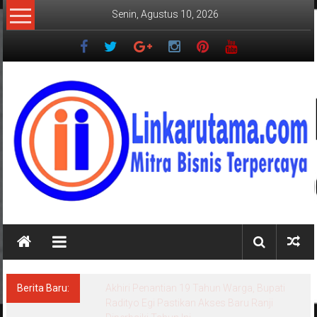
Lompat
Senin, Agustus 10, 2026
ke
konten
LINKARUTAMA.COM
Mitra
Bisnis
Terpercaya
Berita Baru:
Akhiri Penantian 19 Tahun Warga, Bupati
Radityo Egi Pastikan Akses Baru Ranji