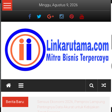
Lompat
Minggu, Agustus 9, 2026
ke
konten
LINKARUTAMA.COM
Mitra
Bisnis
Terpercaya
Berita Baru:
Sensus Ekonomi 2026, Pemprov Lampung:
Pentingnya Data Akurat untuk Kebijakan