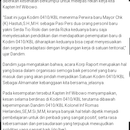
diberikan kesehatan berkumpul untuk melepas rekan kerja kita
Kapten Inf Wibowo.
“Saat ini juga Kodim 0410/KBL menerima Perwira baru Mayor Chk
(K) Hastuti,S.H.,M.H. sebagai Pasi Pers dua orang personil baru
yakni Serda Tio Riski dan serda Rizka keduanya baru saja
menyelesaikan pendidikan dan mendapatkan penempatan baru di
Kodim 0410/KBL diharapkan keduanya bisa cepat menyesuaikan
dan segera beradaptasi dengan lingkungan kerja di satuan teritorial,”
ujar Dandim.
Dandim juga mengatakan bahwa, acara Korp Raport merupakan hal
yang biasa dalam organisasi semoga baik personel yang baru
masuk dan yang akan pindah menjadikan Satuan Kodim 0410/KBL
Sebagai Almamater kebanggaan kita bersama, jelasnya.
Pada kesempatan tersebut Kapten Inf Wibowo menyampaikan,
kesan selama berdinas di Kodim 0410/KBL terutama dibawah
kepemimpinan Dandim 0410/KBL Kolonel Inf Romas
Herlandes,SE,M.Si.,M.M, kiranya banyak hal telah dipetik menjadi
pembelajaran untuk diri peribadi yang sangat positif, serta rasa
kebersamaan dan persaudaraan yang terpupuk mewujudkan
soliditas yang sangat baik.(rls/her)