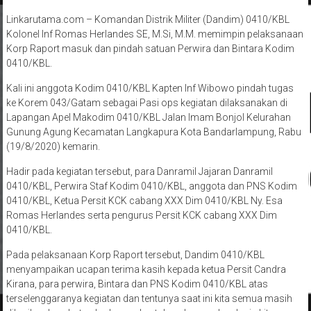
Linkarutama.com – Komandan Distrik Militer (Dandim) 0410/KBL
Kolonel Inf Romas Herlandes SE, M.Si, M.M. memimpin pelaksanaan
Korp Raport masuk dan pindah satuan Perwira dan Bintara Kodim
0410/KBL.
Kali ini anggota Kodim 0410/KBL Kapten Inf Wibowo pindah tugas
ke Korem 043/Gatam sebagai Pasi ops kegiatan dilaksanakan di
Lapangan Apel Makodim 0410/KBL Jalan Imam Bonjol Kelurahan
Gunung Agung Kecamatan Langkapura Kota Bandarlampung, Rabu
(19/8/2020) kemarin.
Hadir pada kegiatan tersebut, para Danramil Jajaran Danramil
0410/KBL, Perwira Staf Kodim 0410/KBL, anggota dan PNS Kodim
0410/KBL, Ketua Persit KCK cabang XXX Dim 0410/KBL Ny. Esa
Romas Herlandes serta pengurus Persit KCK cabang XXX Dim
0410/KBL.
Pada pelaksanaan Korp Raport tersebut, Dandim 0410/KBL
menyampaikan ucapan terima kasih kepada ketua Persit Candra
Kirana, para perwira, Bintara dan PNS Kodim 0410/KBL atas
terselenggaranya kegiatan dan tentunya saat ini kita semua masih