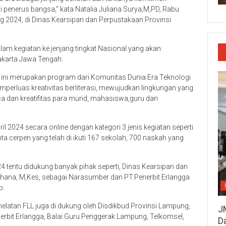
 penerus bangsa,” kata Natalia Juliana Surya,M,PD, Rabu
ng 2024, di Dinas Kearsipan dan Perpustakaan Provinsi
alam kegiatan ke jenjang tingkat Nasional yang akan
akarta Jawa Tengah.
 ini merupakan program dari Komunitas Dunia Era Teknologi
perluas kreativitas berliterasi, mewujudkan lingkungan yang
dan kreatifitas para murid, mahasiswa,guru dan
il 2024 secara online dengan kategori 3 jenis kegiatan seperti
ta cerpen yang telah di ikuti 167 sekolah, 700 naskah yang
4 tentu didukung banyak pihak seperti, Dinas Kearsipan dan
ihana, M,Kes, sebagai Narasumber dan PT.Penerbit Erlangga
b.
erhelatan FLL juga di dukung oleh Disdikbud Provinsi Lampung,
J
rbit Erlangga, Balai Guru Penggerak Lampung, Telkomsel,
D