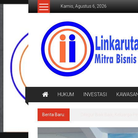
Lompat
Kamis, Agustus 6, 2026
ke
konten
LINKARUTAMA.COM
Mitra
Bisnis
Terpercaya
HUKUM
INVESTASI
KAWASA
Berita Baru:
Ditegur Baik Baik, Keluarg