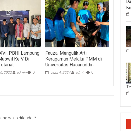
Da
Be
XXVI, PBHI Lampung
Fauza, Mengulik Arti
uswil Ke V Di
Keragaman Melalui PMM di
etariat
Universitas Hasanuddin
6, 2022
admin
0
Juni 4, 2024
admin
0
T
ang wajib ditandai
*