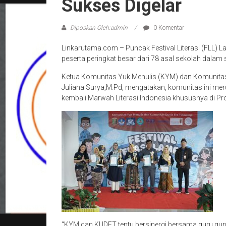
Sukses Digelar
Diposkan Oleh:admin
0 Komentar
Linkarutama.com – Puncak Festival Literasi (FLL)
peserta peringkat besar dari 78 asal sekolah dalam
Ketua Komunitas Yuk Menulis (KYM) dan Komunitas
Juliana Surya,M.Pd, mengatakan, komunitas ini me
kembali Marwah Literasi Indonesia khususnya di Pr
“KYM dan KUDET tentu bersinergi bersama guru guru