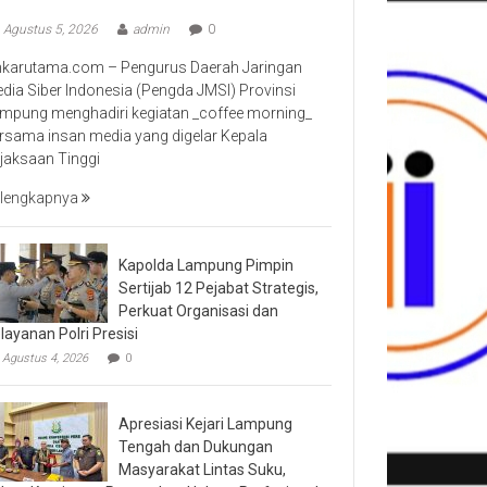
Agustus 5, 2026
admin
0
nkarutama.com – Pengurus Daerah Jaringan
dia Siber Indonesia (Pengda JMSI) Provinsi
mpung menghadiri kegiatan _coffee morning_
rsama insan media yang digelar Kepala
jaksaan Tinggi
lengkapnya
Kapolda Lampung Pimpin
Sertijab 12 Pejabat Strategis,
Perkuat Organisasi dan
layanan Polri Presisi
Agustus 4, 2026
0
Apresiasi Kejari Lampung
Tengah dan Dukungan
Masyarakat Lintas Suku,