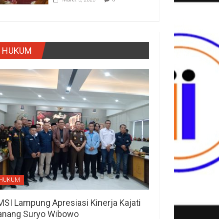
HUKUM
HUKUM
MSI Lampung Apresiasi Kinerja Kajati
anang Suryo Wibowo