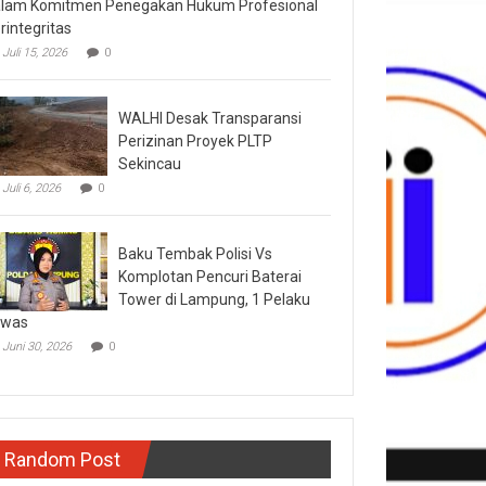
lam Komitmen Penegakan Hukum Profesional
rintegritas
Juli 15, 2026
0
WALHI Desak Transparansi
Perizinan Proyek PLTP
Sekincau
Juli 6, 2026
0
Baku Tembak Polisi Vs
Komplotan Pencuri Baterai
Tower di Lampung, 1 Pelaku
ewas
Juni 30, 2026
0
Random Post