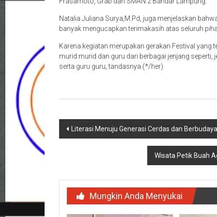
Frasamoto, Grab dan SMAN 2 Bandar Lampung.
Natalia Juliana Surya,M.Pd, juga menjelaskan bahw
banyak mengucapkan terimakasih atas seluruh pih
Karena kegiatan merupakan gerakan Festival yang te
murid murid dan guru dari berbagai jenjang sepert
serta guru guru, tandasnya.(*/her)
Navigasi
Literasi Menuju Generasi Cerdas dan Berbuday
pos
Wisata Petik Buah A
Mungkin Anda Menyukai