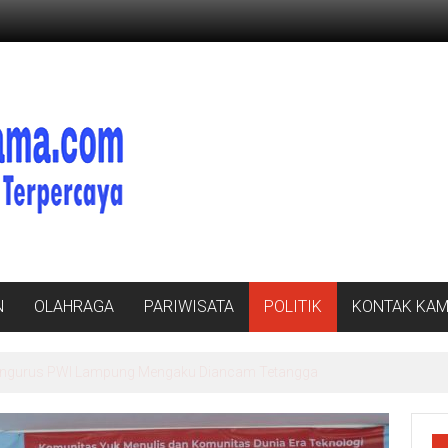
N
OLAHRAGA
PARIWISATA
POLITIK
KONTAK KAM
a Pengurus PWI Lampung Mengaku Diancam Tetangga