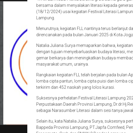
bersama dalam menyalakan literasi kepada generasi
(18/12/2024) usai kegiatan Festival Literasi Lampu
Lampung.
Menurutnya, kegiatan FLL nantinya terus berlanjut d
direncanakan pada bulan Januari 2025 di Kota Jogj
Natalia Juliana Surya memaparkan bahwa, kegiatan
dengan tujuan menyebarluaskan budaya literasi, mem
gemar berkarya dan meningkatkan budaya membaca 
masyarakat umum, urainya.
Rangkaian kegiatan FLL telah berjalan pada bulan Apr
lomba cipta pantun, lomba cipta puisi dan lomba cip
terkirim dan 452 naskah yang lolos kurasi.
Suksesnya perhelatan Festival Literasi Lampung 202
Perpustakaan Daerah Provinsi Lampung, Dr.dr.Hj.Re
sebagai Narasumber Literasi dalam sesi tanya jawa
Selain itu, kata Natalia Juliana Surya, suksesnya p
Bappeda Provinsi Lampung, PT.Japfa Comfeed, Pene