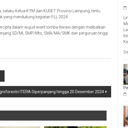
a, selaku Ketua KYM dan KUDET Provinsi Lampung, tentu
ak yang mendukung kegiatan FLL 2024.
Li
Me
rcipta dalam wujud event lomba literasi dengan melibatkan
La
i, jenjang SD/MI, SMP/Mts, SMA/MA/SMK dan perguruan tinggi
be
Ke
Se
a
Pe
groforestri ITERA Diperpanjang hingga 20 Desember 2024