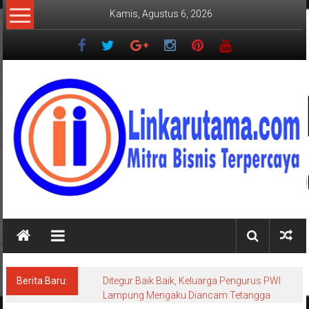
Lompat
Kamis, Agustus 6, 2026
ke
konten
LINKARUTAMA.COM
Mitra
Bisnis
Terpercaya
Berita Baru:
Ditegur Baik Baik, Keluarga Pengurus PWI
Lampung Mengaku Diancam Tetangga