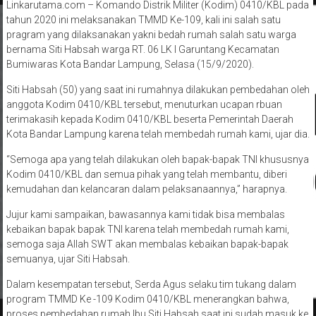
Linkarutama.com – Komando Distrik Militer (Kodim) 0410/KBL pada
tahun 2020 ini melaksanakan TMMD Ke-109, kali ini salah satu
pragram yang dilaksanakan yakni bedah rumah salah satu warga
bernama Siti Habsah warga RT. 06 LK I Garuntang Kecamatan
Bumiwaras Kota Bandar Lampung, Selasa (15/9/2020).
Siti Habsah (50) yang saat ini rumahnya dilakukan pembedahan oleh
anggota Kodim 0410/KBL tersebut, menuturkan ucapan rbuan
terimakasih kepada Kodim 0410/KBL beserta Pemerintah Daerah
Kota Bandar Lampung karena telah membedah rumah kami, ujar dia.
“Semoga apa yang telah dilakukan oleh bapak-bapak TNI khususnya
Kodim 0410/KBL dan semua pihak yang telah membantu, diberi
kemudahan dan kelancaran dalam pelaksanaannya,” harapnya.
Jujur kami sampaikan, bawasannya kami tidak bisa membalas
kebaikan bapak bapak TNI karena telah membedah rumah kami,
semoga saja Allah SWT akan membalas kebaikan bapak-bapak
semuanya, ujar Siti Habsah.
Dalam kesempatan tersebut, Serda Agus selaku tim tukang dalam
program TMMD Ke -109 Kodim 0410/KBL menerangkan bahwa,
proses pembedahan rumah Ibu Siti Habsah saat ini sudah masuk ke