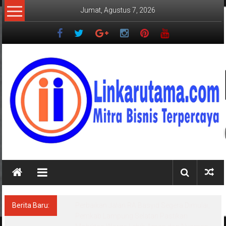
Lompat
Jumat, Agustus 7, 2026
ke
konten
LINKARUTAMA.COM
Mitra
Bisnis
Terpercaya
Berita Baru:
Perbaikan Jalan RA Basyid Segera Dimulai,
Pemkab Lampung Selatan Pastikan