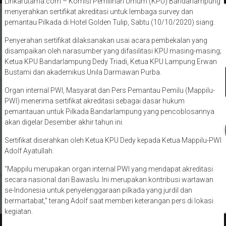
Linkarutama.com – Komisi Pemilihan Umum (KPU) Bandarlampung
menyerahkan sertifikat akreditasi untuk lembaga survey dan
pemantau Pilkada di Hotel Golden Tulip, Sabtu (10/10/2020) siang.
Penyerahan sertifikat dilaksanakan usai acara pembekalan yang
disampaikan oleh narasumber yang difasilitasi KPU masing-masing;
Ketua KPU Bandarlampung Dedy Triadi, Ketua KPU Lampung Erwan
Bustami dan akademikus Unila Darmawan Purba.
Organ internal PWI, Masyarat dan Pers Pemantau Pemilu (Mappilu-
PWI) menerima sertifikat akreditasi sebagai dasar hukum
pemantauan untuk Pilkada Bandarlampung yang pencoblosannya
akan digelar Desember akhir tahun ini.
Sertifikat diserahkan oleh Ketua KPU Dedy kepada Ketua Mappilu-PWI
Adolf Ayatullah.
“Mappilu merupakan organ internal PWI yang mendapat akreditasi
secara nasional dari Bawaslu. Ini merupakan kontribusi wartawan
se-Indonesia untuk penyelenggaraan pilkada yang jurdil dan
bermartabat,” terang Adolf saat memberi keterangan pers di lokasi
kegiatan.