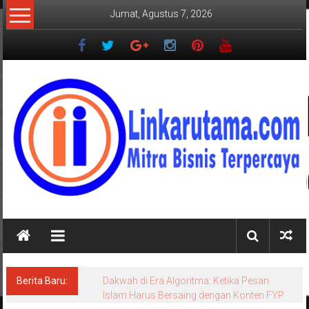
Lompat
Jumat, Agustus 7, 2026
ke
konten
LINKARUTAMA.COM
Mitra
Bisnis
Terpercaya
Berita Baru:
Dakwah di Era Algoritma: Ketika Pesan
Islam Harus Bersaing dengan Konten FYP