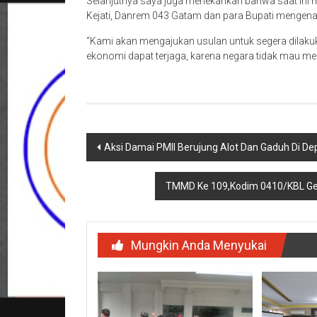
Selanjutnya saya juga menekankan bahwa saat in
Kejati, Danrem 043 Gatam dan para Bupati mengena
“Kami akan mengajukan usulan untuk segera dilak
ekonomi dapat terjaga, karena negara tidak mau me
Navigasi
Aksi Damai PMII Berujung Alot Dan Gaduh Di D
pos
TMMD Ke 109,Kodim 0410/KBL Gela
Mungkin Anda Menyukai