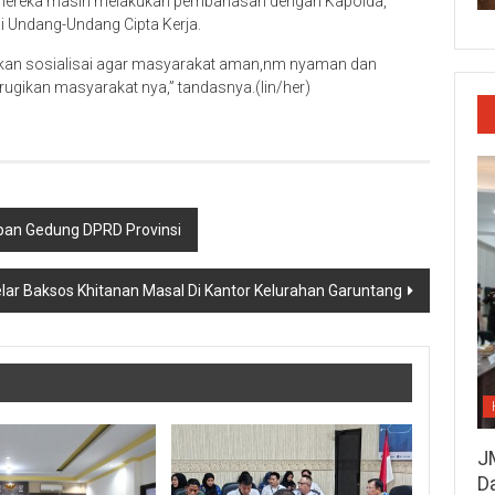
i mereka masih melakukan pembahasan dengan Kapolda,
i Undang-Undang Cipta Kerja.
ukan sosialisai agar masyarakat aman,nm nyaman dan
rugikan masyarakat nya,” tandasnya.(lin/her)
epan Gedung DPRD Provinsi
r Baksos Khitanan Masal Di Kantor Kelurahan Garuntang
J
D