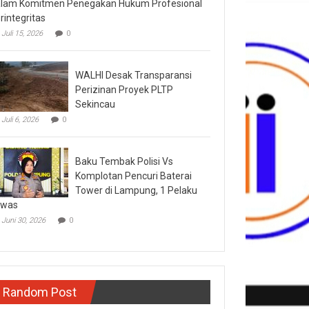
lam Komitmen Penegakan Hukum Profesional
rintegritas
Juli 15, 2026
0
WALHI Desak Transparansi
Perizinan Proyek PLTP
Sekincau
Juli 6, 2026
0
Baku Tembak Polisi Vs
Komplotan Pencuri Baterai
Tower di Lampung, 1 Pelaku
ewas
Juni 30, 2026
0
Random Post