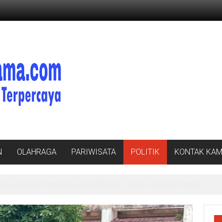
N
OLAHRAGA
PARIWISATA
POLITIK
KONTAK KAM
ibusi Beras Premium ke Retail Modern, Pastikan Pasokan Aman