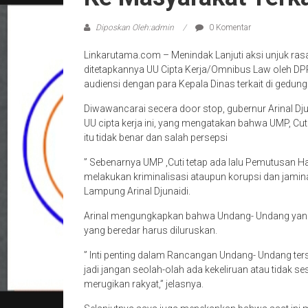
Diposkan Oleh:admin
0 Komentar
Linkarutama.com – Menindak Lanjuti aksi unjuk rasa
ditetapkannya UU Cipta Kerja/Omnibus Law oleh DPR
audiensi dengan para Kepala Dinas terkait di gedun
Diwawancarai secera door stop, gubernur Arinal Dju
UU cipta kerja ini, yang mengatakan bahwa UMP, Cu
itu tidak benar dan salah persepsi
” Sebenarnya UMP ,Cuti tetap ada lalu Pemutusan Hak
melakukan kriminalisasi ataupun korupsi dan jamina
Lampung Arinal Djunaidi.
Arinal mengungkapkan bahwa Undang- Undang yang s
yang beredar harus diluruskan.
” Inti penting dalam Rancangan Undang- Undang ter
jadi jangan seolah-olah ada kekeliruan atau tidak s
merugikan rakyat,” jelasnya.