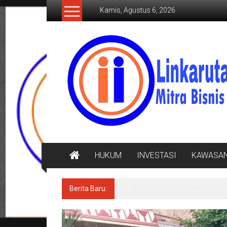
Lompat
Kamis, Agustus 6, 2026
ke
konten
LINKARUTAMA.COM
Mitra
Bisnis
Terpercaya
HUKUM
INVESTASI
KAWASA
Berita Baru:
BULOG Lampung Perluas Distr