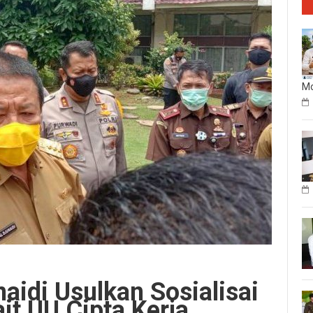
Mo
aidi Usulkan Sosialisai
it UU Cipta Kerja