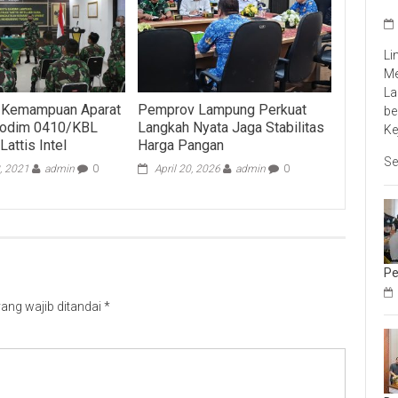
Li
Me
La
n Kemampuan Aparat
Pemprov Lampung Perkuat
be
 Kodim 0410/KBL
Langkah Nyata Jaga Stabilitas
Ke
attis Intel
Harga Pangan
Se
, 2021
admin
0
April 20, 2026
admin
0
Pe
ang wajib ditandai
*