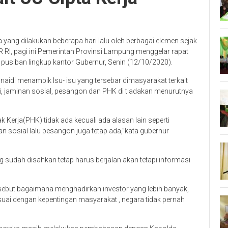
 yang dilakukan beberapa hari lalu oleh berbagai elemen sejak
 RI, pagi ini Pemerintah Provinsi Lampung menggelar rapat
g pusiban lingkup kantor Gubernur, Senin (12/10/2020).
naidi menampik Isu- isu yang tersebar dimasyarakat terkait
ti, jaminan sosial, pesangon dan PHK di tiadakan menurutnya
 Kerja(PHK) tidak ada kecuali ada alasan lain seperti
n sosial lalu pesangon juga tetap ada,”kata gubernur
udah disahkan tetap harus berjalan akan tetapi informasi
sebut bagaimana menghadirkan investor yang lebih banyak,
esuai dengan kepentingan masyarakat , negara tidak pernah