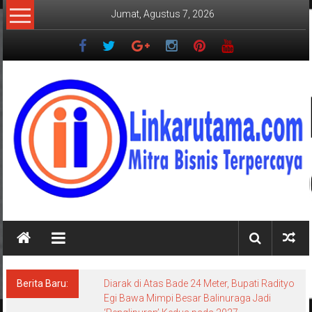
Lompat
Jumat, Agustus 7, 2026
ke
konten
LINKARUTAMA.COM
Mitra
Bisnis
Terpercaya
Berita Baru:
Bukan di Bali, Ngaben Massal Balinuraga
Memikat Turis Italia dan Puluhan Ribu