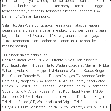
Kemudian lanjutnya, dia menyampaikan apresiasi dan terimakasih
kepada seluruh penyelenggara dalam menyiapkan semua hingga
terselenggaranya latihan ini, terimakasih kepada Pangdam II Swj,
Danrem 043/Gatam Lampung.
Selain itu, Dan Puslatpur, ucapkan terima kasih atas penyiapan
segala sarana prasarana dalam mendukung suksesnya rangkaian
kegiatan latihan YTP Batalyon 143/Twej tahun 2020, tetap jaga
faktor keamanan selama dalam perjalanan untuk kembali kesatuan
masing masing.
Turut hadir dalam peninjauan
Dan Kodiklatad Letjen TNI A.M. Putranto, S.Sos, Dan Pussenif
Kodiklatad Letjen TNI Besar Harto, Wadan Kodiklatad Mayjen TNI Eka
Wiharsa, Aslat Kasad Mayjen TNI Harianto, Wa aslat Kasad Brigjen
Boni Cristian Pardede, Wadan Pussenif Mayjen TNI Achmad Daniel
Cardin S.E, Pangdam II/Swj Mayjen TNI Agus Suhardi, Ir Kodiklatad
Brigjen TNI Kasuri, Dan PussenKav Kodiklatad Brigjen TNI Bambang
Supardi, S.I.P.,M.M., Dan Pussen Armed Kodiklatad Mayjen TNI Dwi
Jati Utomo S.I.P.,M.Tr Han, Dan Pussen Arhanud Kodiklatad Brigjen
TNI Nisan Setiadi ,S.E, Wa Ir Kodiklatad Brigjen TNI Suharjono,
S.I.P.,M.Si, Dir um Kodiklatad Brigjen TNI Ito Hediarto,S.Sos.,M.Sc, Dir