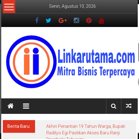
Lompat
Senin, Agustus 10, 2026
ke
konten
LINKARUTAMA.COM
Mitra
Bisnis
Terpercaya
Berita Baru:
Akhiri Penantian 19 Tahun Warga, Bupati
Radityo Egi Pastikan Akses Baru Ranji