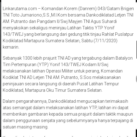
Linkarutama.com – Komandan Korem (Danrem) 043/Gatam Brigjen
TNI Toto Jumariono,S.S.,M.I.Kom bersama Dankodiklatad Letjen TNI
AM. Putranto dan Pangdam II/Swj Mayjen TNI Agus Suhardi
menyaksikan sekaligus meninjau Latihan Taktis YTP Yonif
143/TWEJ yang berlangsung dari gedung titik tinjau Rahlat Puslatpur
Kodiklatad Martapura Sumatera Selatan, Sabtu (7/11/2020)
kemarin.
Sebanyak 1300 lebih prajurit TNI AD yang tergabung dalam Batalyon
Tim Pertempuran (YTP) Yonif 143/TWEJ Kodam II/Swj
melaksanakan latihan Operasi Militer untuk perang, Komandan
Kodiklat TNI AD Letjen TNI AM. Putranto, S.Sos melaksanakan
peninjauan secara langsung di daerah Pusat Latihan Tempur
Kodiklatad, Martapura Oku Timur Sumatera Selatan.
Dalam pengarahannya, Dankodiklatad mengucapkan terimakasih
atas semangat dalam melaksanakan latihan YTP, latihan ini dapat
memberikan gambaran kepada semua prajurit dalam taktik maupun
dalam penggunaan senjata yang sebelumnyanya hanya terpajang di
satuan masing masing.