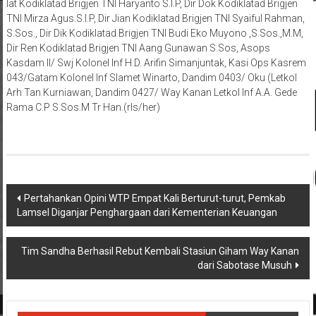
lat Kodiklatad Brigjen TNI Haryanto S.I.P, Dir Dok Kodiklatad Brigjen
TNI Mirza Agus.S.I.P, Dir Jian Kodiklatad Brigjen TNI Syaiful Rahman,
S.Sos., Dir Dik Kodiklatad Brigjen TNI Budi Eko Muyono ,S.Sos.,M.M,
Dir Ren Kodiklatad Brigjen TNI Aang Gunawan S.Sos, Asops
Kasdam II/ Swj Kolonel Inf H.D. Arifin Simanjuntak, Kasi Ops Kasrem
043/Gatam Kolonel Inf Slamet Winarto, Dandim 0403/ Oku (Letkol
Arh Tan Kurniawan, Dandim 0427/ Way Kanan Letkol Inf A.A. Gede
Rama C.P S.Sos.M Tr Han.(rls/her)
Navigasi
Pertahankan Opini WTP Empat Kali Berturut-turut, Pemkab
Lamsel Diganjar Penghargaan dari Kementerian Keuangan
pos
Tim Sandha Berhasil Rebut Kembali Stasiun Giham Way Kanan
dari Sabotase Musuh