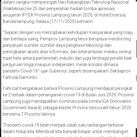
dalam rangka memperingati Hari Kebangkitan Teknologi Nasional
(Hakteknas) ke 25 dan penyerahan hadiah lomba apresiasi
anugerah IPTEK Provinsi Lampung tahun 2020, di Hotel Emersia,
Bandarlampung, Selasa (17/11/2020) kemarin.
“Sejalan dengan visi menciptakan kehidupan masyarakat yang maju
dan berdaya saing, Pemprov Lampung terus berupaya mendorong
penyatuan sumber sumber daya penghasil teknologi dan
peningkatan akses atas informasi, dan keterampilan melalui sinergi
tripel helix antara pemerintah, industri dan juga lembaga peneliti baik
perguruan tinggi maupun independen, meski kondisi dimasa
pandemi Covid-19,” ujar Gubernur, seperti disampaikam Sekdaprov
Fahrizal Darminto.
Fahrizal mengatakan bahwa Provinsi Lampung mendapat peringkat
ke-2 terbaik dalam penanganan covid-19 di Bulan Juni 2020. Provinsi
Lampung juga mendapatkan nominasi pada lomba IGA (Innovative
Government Award) sebagai klaster Provinsi terinovatif tahun 2020
bersama 7 Provinsi lainnya.
“Pandemi covid-19 telah menjadi salah satu tantangan terbesar
dalam hidup kita. Membuat kita banyak belajar untuk membangun