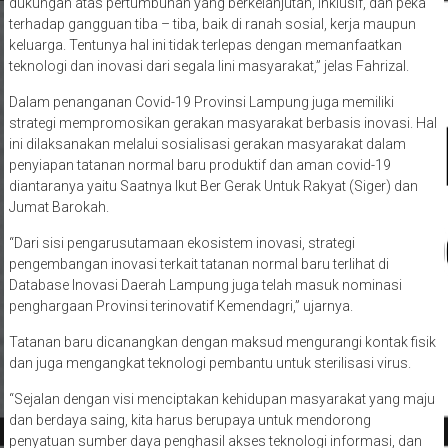
dukungan atas pertumbuhan yang berkelanjutan, inklusif, dan peka
terhadap gangguan tiba – tiba, baik di ranah sosial, kerja maupun
keluarga. Tentunya hal ini tidak terlepas dengan memanfaatkan
teknologi dan inovasi dari segala lini masyarakat,” jelas Fahrizal.
Dalam penanganan Covid-19 Provinsi Lampung juga memiliki
strategi mempromosikan gerakan masyarakat berbasis inovasi. Hal
ini dilaksanakan melalui sosialisasi gerakan masyarakat dalam
penyiapan tatanan normal baru produktif dan aman covid-19
diantaranya yaitu Saatnya Ikut Ber Gerak Untuk Rakyat (Siger) dan
Jumat Barokah.
“Dari sisi pengarusutamaan ekosistem inovasi, strategi
pengembangan inovasi terkait tatanan normal baru terlihat di
Database Inovasi Daerah Lampung juga telah masuk nominasi
penghargaan Provinsi terinovatif Kemendagri,” ujarnya.
Tatanan baru dicanangkan dengan maksud mengurangi kontak fisik
dan juga mengangkat teknologi pembantu untuk sterilisasi virus.
“Sejalan dengan visi menciptakan kehidupan masyarakat yang maju
dan berdaya saing, kita harus berupaya untuk mendorong
penyatuan sumber daya penghasil akses teknologi informasi, dan