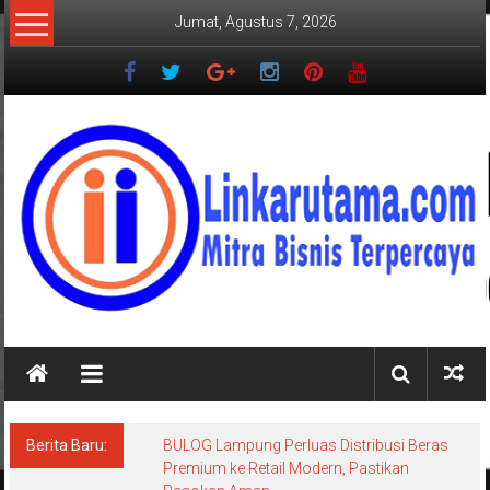
Lompat
Jumat, Agustus 7, 2026
ke
konten
LINKARUTAMA.COM
Mitra
Bisnis
Terpercaya
Berita Baru:
BULOG Lampung Perluas Distribusi Beras
Premium ke Retail Modern, Pastikan