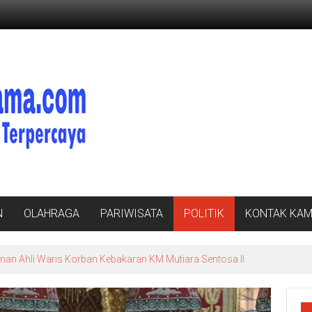
N
OLAHRAGA
PARIWISATA
POLITIK
KONTAK KAM
nan Ahli Waris Korban Kebakaran KM Mutiara Sentosa II