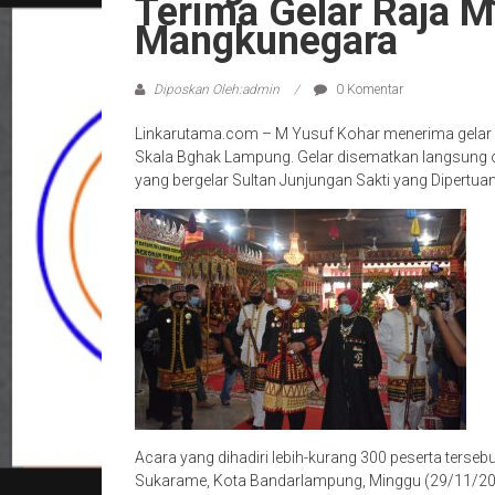
Terima Gelar Raja 
Mangkunegara
Diposkan Oleh:admin
0 Komentar
Linkarutama.com – M Yusuf Kohar menerima gelar 
Skala Bghak Lampung. Gelar disematkan langsung o
yang bergelar Sultan Junjungan Sakti yang Dipert
Acara yang dihadiri lebih-kurang 300 peserta ters
Sukarame, Kota Bandarlampung, Minggu (29/11/20