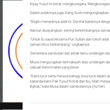
Kiyay Yusuf ini berat, mangkunegara. Mangkunega
Dalam pidatonya juga, Dang Gusti mengungkapkan, 
“Begitu menariknya adat ini. Dia erat kaitannya deng
Namun disayangkan, seiring berkembangnya zaman a
“Untuk itu saya bersama Pun Sultan dan tokoh ada
zaman terus berkembang,” ungkapnya.
Sementara sambutan dari pihak tamu undangan di
Musa mengucapkan terimakasih atas undangan dari 
sebuah kehormatan yang besar.
“Kami turut serta merasa bahagi, bisa turut dala
kakanda kami Pak Yusuf Kohat dan Ibu, telah menjad
Bghak,” kata Musa dalam sambutannya.(rls/her)