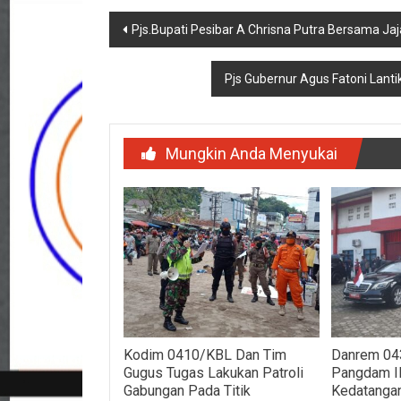
Navigasi
Pjs.Bupati Pesibar A Chrisna Putra Bersama Ja
pos
Pjs Gubernur Agus Fatoni Lant
Mungkin Anda Menyukai
Kodim 0410/KBL Dan Tim
Danrem 04
Gugus Tugas Lakukan Patroli
Pangdam II
Gabungan Pada Titik
Kedatanga