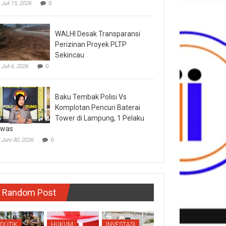
Juli 15, 2026
0
WALHI Desak Transparansi
Perizinan Proyek PLTP
Sekincau
Juli 6, 2026
0
Baku Tembak Polisi Vs
Komplotan Pencuri Baterai
Tower di Lampung, 1 Pelaku
ewas
Juni 30, 2026
0
Random Post
OLITIK
HUKUM
INVESTASI