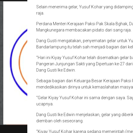
Selain menerima gelar, Yusuf Kohar yang didamping
raja.
Perdana Menteri Kerajaan Paksi Pak Skala Bghak, Dan
Mangkunegara membacakan pidato dari sang raja.
Dang Gusti mengatakan, penyematan gelar untuk Y
Bandarlampung itu telah sah menjadi bagian dari k
“Hari ini Kiyay Yusuf Kohar telah disematkan gelar
Pangeran Junjungan Sakti yang Dipertuan ke-27 dar
Dang Gusti Ike Edwin.
Sebagai bagian dari Keluarga Besar Kerajaan Pak
mendedikasikan dirinya untuk kemaslahatan masy
“Gelar Kiyay Yusuf Kohar ini sama dengan saya. Saya
ucapnya.
Dang Gusti Ike Edwin menjelaskan, gelar yang diber
diemban oleh seseorang.
“Kiyay Yusuf Kohar karena sedang memerintah (menj