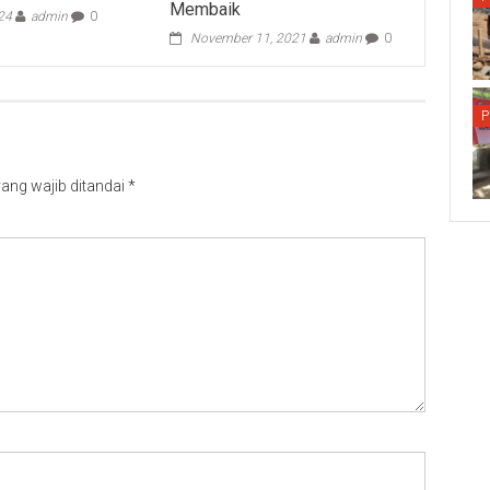
Membaik
024
admin
0
November 11, 2021
admin
0
P
ang wajib ditandai
*