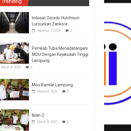
Trending
Indosat Ooredo Hutchison
Luncurkan Zankore
Agustus 7, 2026
0
Pemkab Tuba Menadatangani
MOU Dengan Kejaksaan Tinggi
Lampung
Maret 8, 2020
0
Mou Bandar Lampung
Maret 8, 2020
0
Iklan-2
Maret 8, 2020
0