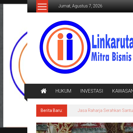
Lompat
Jumat, Agustus 7, 2026
ke
konten
LINKARUTAMA.COM
Mitra
Bisnis
Terpercaya
HUKUM
INVESTASI
KAWASA
Berita Baru:
Jasa Raharja Serahkan Santu