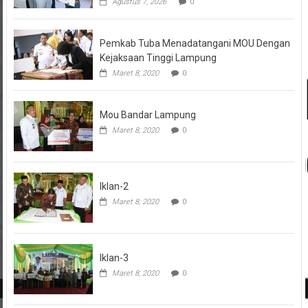
Agustus 7, 2026
0
Pemkab Tuba Menadatangani MOU Dengan
Kejaksaan Tinggi Lampung
Maret 8, 2020
0
Mou Bandar Lampung
Maret 8, 2020
0
Iklan-2
Maret 8, 2020
0
Iklan-3
Maret 8, 2020
0