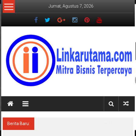
Lompat
Jumat, Agustus 7, 2026
ke
konten
LINKARUTAMA.COM
Mitra
Bisnis
Terpercaya
Berita Baru:
Perbaikan Jalan RA Basyid Segera Dimulai,
Pemkab Lampung Selatan Pastikan