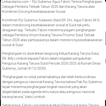
Linkarutama.com – Pjs Gubernur Agus Fatoni Terima Penghargaan
Sebagai Pembina Terbaik Tahun 2020 dari Karang Taruna atas
Komitmen Dorong Kesetiakawanan Sosial
Komitmen Pjs Gubernur Sulawesi Utara DR. Drs. Agus Fatoni, M.Si.
dalam mendorong kesetiakawanan sosial di Sulut tak perlu
diragukan lagi. Terbukti, Fatoni menerima piagam penghargaan
sebagai Pembina Umum Karang Taruna Provinsi Sulut Terbaik
Tahun 2020 atas partisipasinya dalam mendorong kesetiakawanan
sosial di Sulut.
Penghargaan ini diserahkan langsung Ketua Karang Taruna Sulut,
DR. Billy Lombok kepada Fatoni dalam kegiatan pengukuhan
Pengurus Karang Taruna Sulut Periode 2020-2025 di Rumah Dinas
Gubernur, Jumat (4/12/2020).
“Penghargaan ini untuk pertamakalinya dan telah berkoordinasi
dengan pengurus nasional Karang Taruna bahwa Pak Pjs Gubernur
layak menerima penghargaan tingkat nasional yang akan
diagendakan pada agenda temu karya atau pengurus nasional
karang taruna,” kata Lombok.
Sebelumnya, Fatoni usai mengukuhkan Pengurus Karang Taruna