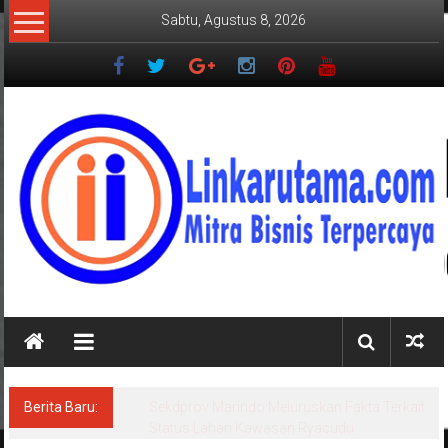
Lompat
Sabtu, Agustus 8, 2026
ke
konten
LINKARUTAMA.COM
Mitra
Bisnis
Terpercaya
Berita Baru:
Sekdprov Marindo Meluruskan Fakta Terkait
Status Lahan Kawasan Ryacudu