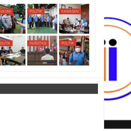
HUKUM
POLITIK
KAWASAN
OLITIK
INVESTASI
POLITIK