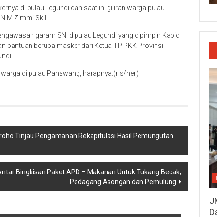
rnya di pulau Legundi dan saat ini giliran warga pulau
N M.Zimmi Skil.
pengawasan garam SNI dipulau Legundi yang dipimpin Kabid
an bantuan berupa masker dari Ketua TP PKK Provinsi
ndi.
arga di pulau Pahawang, harapnya.(rls/her)
roho Tinjau Pengamanan Rekapitulasi Hasil Pemungutan
ntar Bingkisan Paket APD – Makanan Untuk Tukang Becak,
Pedagang Asongan dan Pemulung
J
D