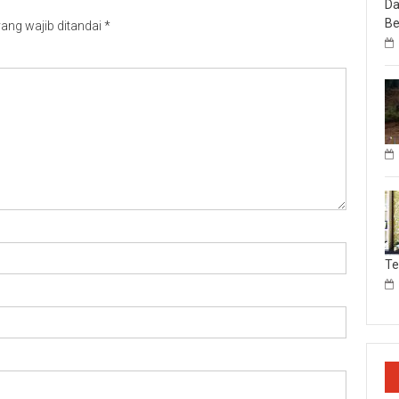
Da
Be
ang wajib ditandai
*
T