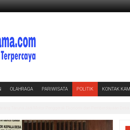
N
OLAHRAGA
PARIWISATA
POLITIK
KONTAK KAM
v Lampung: Pentingnya Data Akurat untuk Kebijakan Tepat Sasaran