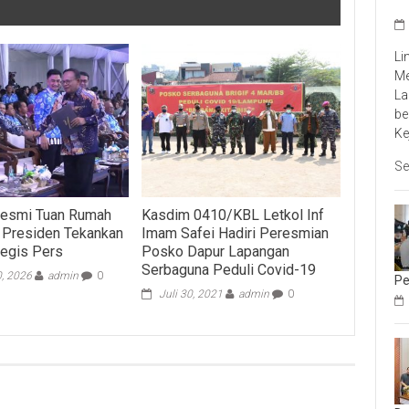
Li
Me
La
be
Ke
Se
esmi Tuan Rumah
Kasdim 0410/KBL Letkol Inf
 Presiden Tekankan
Imam Safei Hadiri Peresmian
tegis Pers
Posko Dapur Lapangan
Serbaguna Peduli Covid-19
0, 2026
admin
0
Pe
Juli 30, 2021
admin
0