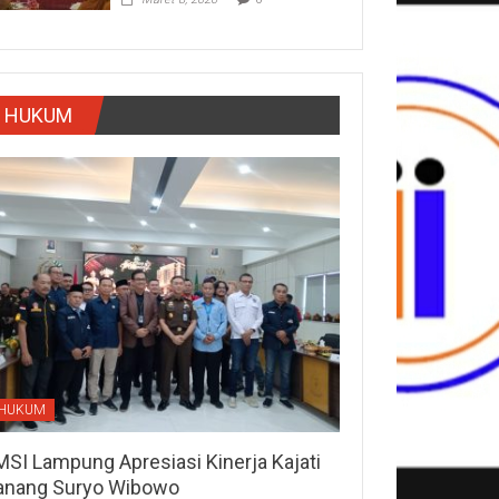
HUKUM
HUKUM
MSI Lampung Apresiasi Kinerja Kajati
anang Suryo Wibowo