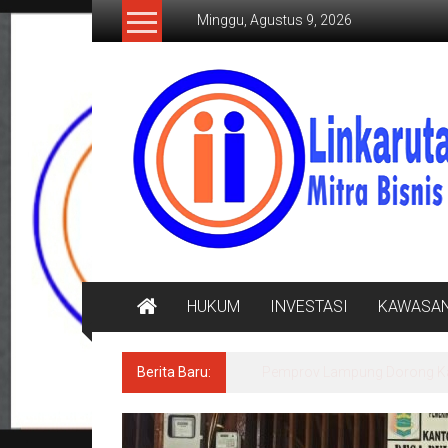
Lompat
Minggu, Agustus 9, 2026
ke
konten
LINKARUTAMA.COM
Mitra
Bisnis
Terpercaya
HUKUM
INVESTASI
KAWASA
Berita Baru:
Sensus Ekonomi 2026, Pempro