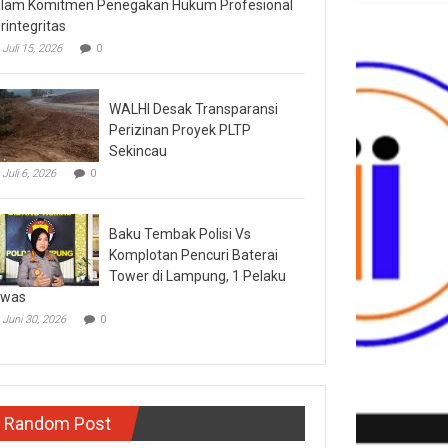
lam Komitmen Penegakan Hukum Profesional
rintegritas
Juli 15, 2026
0
WALHI Desak Transparansi
Perizinan Proyek PLTP
Sekincau
Juli 6, 2026
0
Baku Tembak Polisi Vs
Komplotan Pencuri Baterai
Tower di Lampung, 1 Pelaku
ewas
Juni 30, 2026
0
Random Post