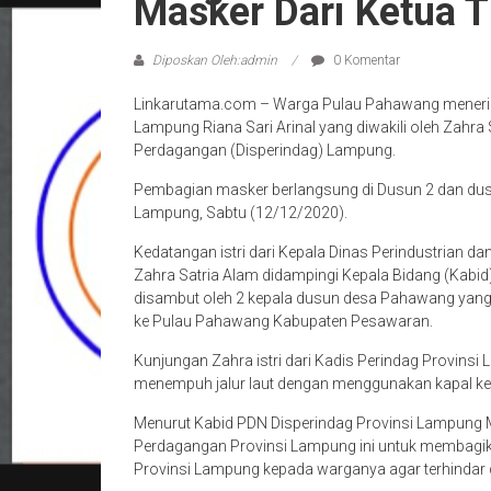
Masker Dari Ketua T
Diposkan Oleh:admin
0 Komentar
Linkarutama.com – Warga Pulau Pahawang menerim
Lampung Riana Sari Arinal yang diwakili oleh Zahra S
Perdagangan (Disperindag) Lampung.
Pembagian masker berlangsung di Dusun 2 dan du
Lampung, Sabtu (12/12/2020).
Kedatangan istri dari Kepala Dinas Perindustrian 
Zahra Satria Alam didampingi Kepala Bidang (Kabi
disambut oleh 2 kepala dusun desa Pahawang yang 
ke Pulau Pahawang Kabupaten Pesawaran.
Kunjungan Zahra istri dari Kadis Perindag Provi
menempuh jalur laut dengan menggunakan kapal ke
Menurut Kabid PDN Disperindag Provinsi Lampung M
Perdagangan Provinsi Lampung ini untuk membagik
Provinsi Lampung kepada warganya agar terhindar 