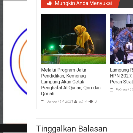
Mungkin Anda Menyukai
Melalui Program Jalur
Lampung R
Pendidikan, Kemenag
HPN 2027,
Lampung Akan Cetak
Peran Stra
Penghafal Al Qur’an, Qori dan
Februari 1
Qoriah
Januari 14, 2021
admin
0
Tinggalkan Balasan