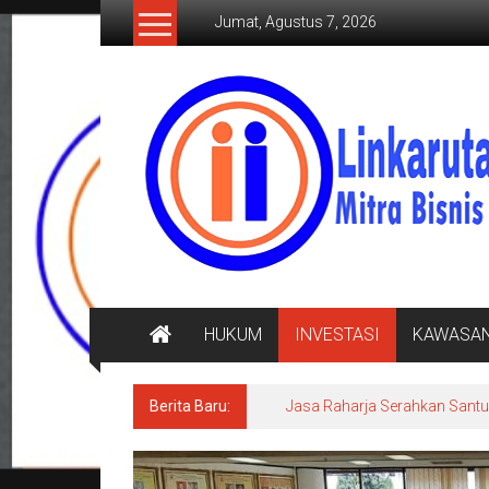
Lompat
Jumat, Agustus 7, 2026
ke
konten
LINKARUTAMA.COM
Mitra
Bisnis
Terpercaya
HUKUM
INVESTASI
KAWASA
Berita Baru:
Jasa Raharja Serahkan Santu