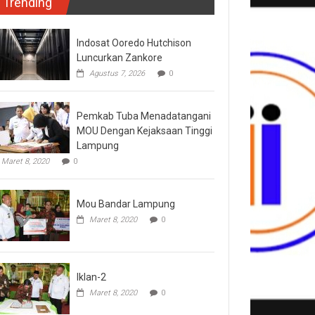
Trending
Indosat Ooredo Hutchison
Luncurkan Zankore
Agustus 7, 2026
0
Pemkab Tuba Menadatangani
MOU Dengan Kejaksaan Tinggi
Lampung
Maret 8, 2020
0
Mou Bandar Lampung
Maret 8, 2020
0
Iklan-2
Maret 8, 2020
0