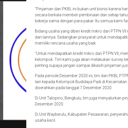
“Pinjaman dari PKBL ini bukan unit bisnis karena ha
secara berkala memberi pembinaan dan setiap tahun 
bekerja sama dengan para pakar. Itu semua kami fasil
Bidang usaha yang diberi kredit mikro dari PTPN VII m
dan lainnya. Sedangkan prasyarat untuk mendapatka
memiliki rencana usaha yang baik.
“Untuk mendapatkan kredit mikro dari PTPN VII, m
kelompok. Tim kami juga akan melakukan survey terh
penting supaya jangan sampai dikasih pinjaman just
Pada periode Desember 2020 ini, tim dari PKBL PTPN
lain kepada Kelompok Budidaya Padi di Kecamatan 
diserahkan pada tanggal 7 Desember 2020.
Di Unit Talopino, Bengkulu, tim juga menyalurkan pi
Desember 2020.
Di Unit Wayberulu, Kabupaten Pesawaran, penyeraha
usaha kecil.