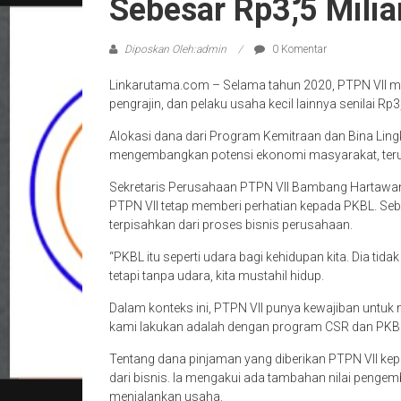
Sebesar Rp3,5 Milia
Diposkan Oleh:admin
0 Komentar
Linkarutama.com – Selama tahun 2020, PTPN VII mem
pengrajin, dan pelaku usaha kecil lainnya senilai Rp3,
Alokasi dana dari Program Kemitraan dan Bina Ling
mengembangkan potensi ekonomi masyarakat, teru
Sekretaris Perusahaan PTPN VII Bambang Hartawan 
PTPN VII tetap memberi perhatian kepada PKBL. Sebab
terpisahkan dari proses bisnis perusahaan.
“PKBL itu seperti udara bagi kehidupan kita. Dia t
tetapi tanpa udara, kita mustahil hidup.
Dalam konteks ini, PTPN VII punya kewajiban untuk
kami lakukan adalah dengan program CSR dan PKBL i
Tentang dana pinjaman yang diberikan PTPN VII kep
dari bisnis. Ia mengakui ada tambahan nilai pengemb
menjalankan usaha.