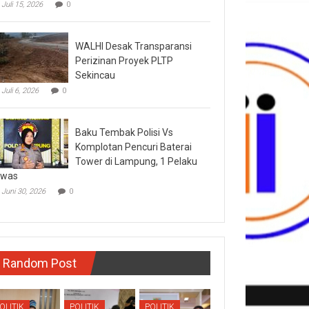
Juli 15, 2026
0
WALHI Desak Transparansi
Perizinan Proyek PLTP
Sekincau
Juli 6, 2026
0
Baku Tembak Polisi Vs
Komplotan Pencuri Baterai
Tower di Lampung, 1 Pelaku
ewas
Juni 30, 2026
0
Random Post
OLITIK
POLITIK
POLITIK