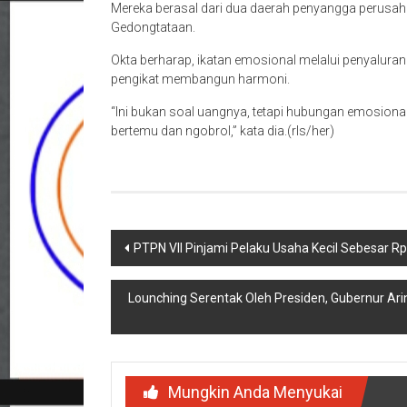
Mereka berasal dari dua daerah penyangga perusa
Gedongtataan.
Okta berharap, ikatan emosional melalui penyaluran
pengikat membangun harmoni.
“Ini bukan soal uangnya, tetapi hubungan emosional 
bertemu dan ngobrol,” kata dia.(rls/her)
Navigasi
PTPN VII Pinjami Pelaku Usaha Kecil Sebesar Rp
pos
Lounching Serentak Oleh Presiden, Gubernur Ar
Mungkin Anda Menyukai