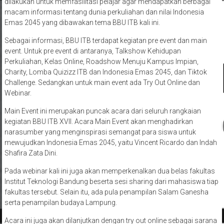
dilakukan untuk memfasilitasi pelajar agar mendapatkan berbagai
macam informasi tentang dunia perkuliahan dan nilai Indonesia
Emas 2045 yang dibawakan tema BBU ITB kali ini.
Sebagai informasi, BBU ITB terdapat kegiatan pre event dan main
event. Untuk pre event di antaranya, Talkshow Kehidupan
Perkuliahan, Kelas Online, Roadshow Menuju Kampus Impian,
Charity, Lomba Quizizz ITB dan Indonesia Emas 2045, dan Tiktok
Challenge. Sedangkan untuk main event ada Try Out Online dan
Webinar.
Main Event ini merupakan puncak acara dari seluruh rangkaian
kegiatan BBU ITB XVII. Acara Main Event akan menghadirkan
narasumber yang menginspirasi semangat para siswa untuk
mewujudkan Indonesia Emas 2045, yaitu Vincent Ricardo dan Indah
Shafira Zata Dini.
Pada webinar kali ini juga akan memperkenalkan dua belas fakultas
Institut Teknologi Bandung beserta sesi sharing dari mahasiswa tiap
fakultas tersebut. Selain itu, ada pula penampilan Salam Ganesha
serta penampilan budaya Lampung.
Acara ini juga akan dilanjutkan dengan try out online sebagai sarana