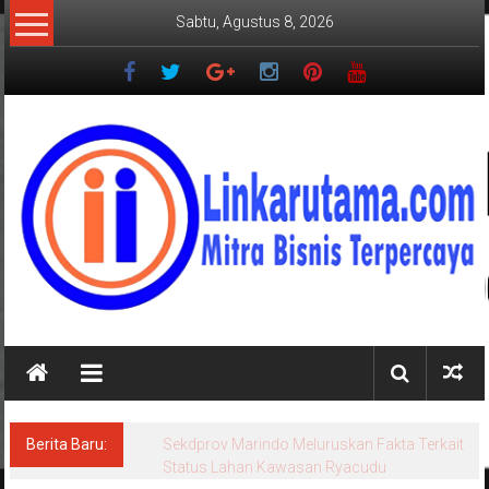
Lompat
Sabtu, Agustus 8, 2026
ke
konten
LINKARUTAMA.COM
Mitra
Bisnis
Terpercaya
Berita Baru:
Sekdprov Marindo Meluruskan Fakta Terkait
Status Lahan Kawasan Ryacudu