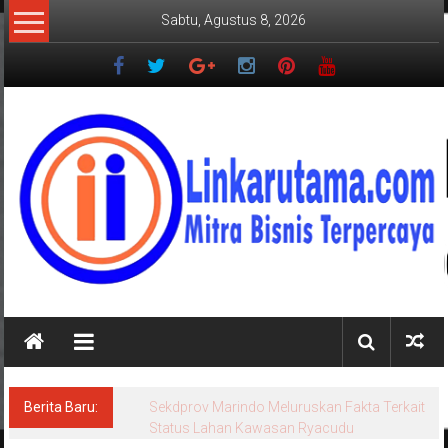
Lompat
Sabtu, Agustus 8, 2026
ke
konten
LINKARUTAMA.COM
Mitra
Bisnis
Terpercaya
Berita Baru:
Sekdprov Marindo Meluruskan Fakta Terkait
Status Lahan Kawasan Ryacudu