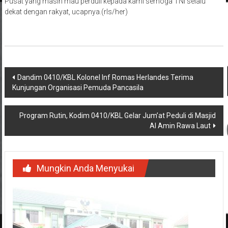
Pusat yang masih mau perduli kepada kami semoga TNI selalu
dekat dengan rakyat, ucapnya.(rls/her)
Navigasi
Dandim 0410/KBL Kolonel Inf Romas Herlandes Terima
Kunjungan Organisasi Pemuda Pancasila
pos
Program Rutin, Kodim 0410/KBL Gelar Jum’at Peduli di Masjid
Al Amin Rawa Laut
Mungkin Anda Menyukai