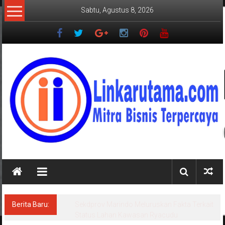
Lompat
Sabtu, Agustus 8, 2026
ke
konten
LINKARUTAMA.COM
Mitra
Bisnis
Terpercaya
Berita Baru:
Sekdprov Marindo Meluruskan Fakta Terkait
Status Lahan Kawasan Ryacudu