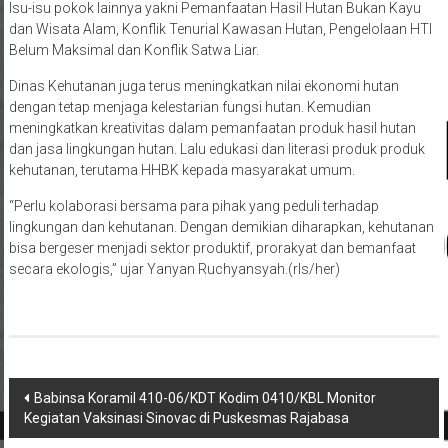
Isu-isu pokok lainnya yakni Pemanfaatan Hasil Hutan Bukan Kayu
dan Wisata Alam, Konflik Tenurial Kawasan Hutan, Pengelolaan HTI
Belum Maksimal dan Konflik Satwa Liar.
Dinas Kehutanan juga terus meningkatkan nilai ekonomi hutan
dengan tetap menjaga kelestarian fungsi hutan. Kemudian
meningkatkan kreativitas dalam pemanfaatan produk hasil hutan
dan jasa lingkungan hutan. Lalu edukasi dan literasi produk produk
kehutanan, terutama HHBK kepada masyarakat umum.
“Perlu kolaborasi bersama para pihak yang peduli terhadap
lingkungan dan kehutanan. Dengan demikian diharapkan, kehutanan
bisa bergeser menjadi sektor produktif, prorakyat dan bemanfaat
secara ekologis,” ujar Yanyan Ruchyansyah.(rls/her)
Navigasi
Babinsa Koramil 410-06/KDT Kodim 0410/KBL Monitor
Kegiatan Vaksinasi Sinovac di Puskesmas Rajabasa
pos