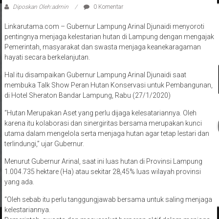
Diposkan Oleh:admin
0 Komentar
Linkarutama.com – Gubernur Lampung Arinal Djunaidi menyoroti
pentingnya menjaga kelestarian hutan di Lampung dengan mengajak
Pemerintah, masyarakat dan swasta menjaga keanekaragaman
hayati secara berkelanjutan.
Hal itu disampaikan Gubernur Lampung Arinal Djunaidi saat
membuka Talk Show Peran Hutan Konservasi untuk Pembangunan,
di Hotel Sheraton Bandar Lampung, Rabu (27/1/2020)
“Hutan Merupakan Aset yang perlu dijaga kelesatariannya. Oleh
karena itu kolaborasi dan sinergiritas bersama merupakan kunci
utama dalam mengelola serta menjaga hutan agar tetap lestari dan
terlindungi,” ujar Gubernur.
Menurut Gubernur Arinal, saat ini luas hutan di Provinsi Lampung
1.004.735 hektare (Ha) atau sekitar 28,45% luas wilayah provinsi
yang ada.
“Oleh sebab itu perlu tanggungjawab bersama untuk saling menjaga
kelestariannya.