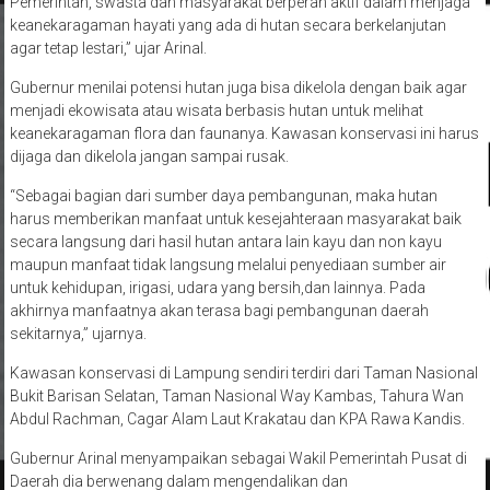
Pemerintah, swasta dan masyarakat berperan aktif dalam menjaga
keanekaragaman hayati yang ada di hutan secara berkelanjutan
agar tetap lestari,” ujar Arinal.
Gubernur menilai potensi hutan juga bisa dikelola dengan baik agar
menjadi ekowisata atau wisata berbasis hutan untuk melihat
keanekaragaman flora dan faunanya. Kawasan konservasi ini harus
dijaga dan dikelola jangan sampai rusak.
“Sebagai bagian dari sumber daya pembangunan, maka hutan
harus memberikan manfaat untuk kesejahteraan masyarakat baik
secara langsung dari hasil hutan antara lain kayu dan non kayu
maupun manfaat tidak langsung melalui penyediaan sumber air
untuk kehidupan, irigasi, udara yang bersih,dan lainnya. Pada
akhirnya manfaatnya akan terasa bagi pembangunan daerah
sekitarnya,” ujarnya.
Kawasan konservasi di Lampung sendiri terdiri dari Taman Nasional
Bukit Barisan Selatan, Taman Nasional Way Kambas, Tahura Wan
Abdul Rachman, Cagar Alam Laut Krakatau dan KPA Rawa Kandis.
Gubernur Arinal menyampaikan sebagai Wakil Pemerintah Pusat di
Daerah dia berwenang dalam mengendalikan dan