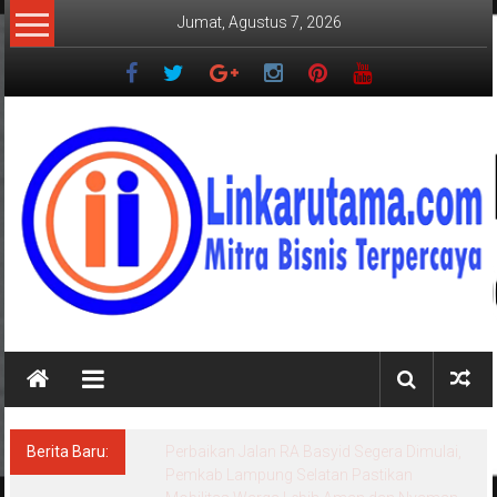
Lompat
Jumat, Agustus 7, 2026
ke
konten
LINKARUTAMA.COM
Mitra
Bisnis
Terpercaya
Berita Baru:
Perbaikan Jalan RA Basyid Segera Dimulai,
Pemkab Lampung Selatan Pastikan