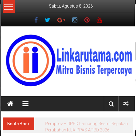
Lompat
Sabtu, Agustus 8, 2026
ke
konten
LINKARUTAMA.COM
Mitra
Bisnis
Terpercaya
Berita Baru:
Sekdprov Marindo Meluruskan Fakta Terkait
Status Lahan Kawasan Ryacudu