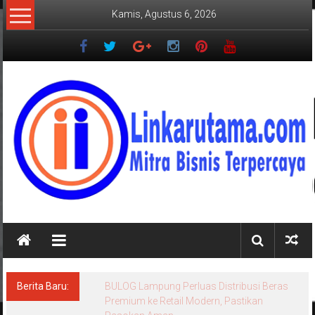
Lompat
Kamis, Agustus 6, 2026
ke
konten
LINKARUTAMA.COM
Mitra
Bisnis
Terpercaya
Berita Baru:
BULOG Lampung Perluas Distribusi Beras
Premium ke Retail Modern, Pastikan