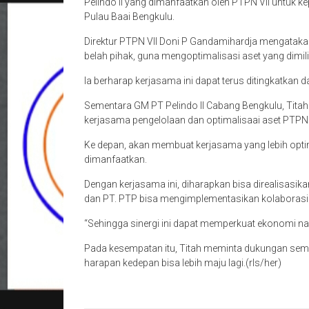
Pelindo II yang dimanfaatkan oleh PTPN VII untuk 
Pulau Baai Bengkulu.
Direktur PTPN VII Doni P Gandamihardja mengatak
belah pihak, guna mengoptimalisasi aset yang dimili
Ia berharap kerjasama ini dapat terus ditingkatkan
Sementara GM PT Pelindo II Cabang Bengkulu, Tita
kerjasama pengelolaan dan optimalisaai aset PTPN V
Ke depan, akan membuat kerjasama yang lebih optim
dimanfaatkan.
Dengan kerjasama ini, diharapkan bisa direalisasik
dan PT. PTP bisa mengimplementasikan kolaborasi i
“Sehingga sinergi ini dapat memperkuat ekonomi nas
Pada kesempatan itu, Titah meminta dukungan semu
harapan kedepan bisa lebih maju lagi.(rls/her)