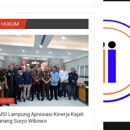
HUKUM
HUKUM
MSI Lampung Apresiasi Kinerja Kajati
anang Suryo Wibowo