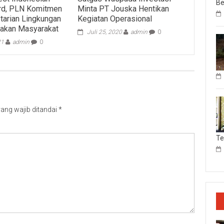
Be
rd, PLN Komitmen
Minta PT Jouska Hentikan
tarian Lingkungan
Kegiatan Operasional
yakan Masyarakat
Juli 25, 2020
admin
0
21
admin
0
ang wajib ditandai
*
T