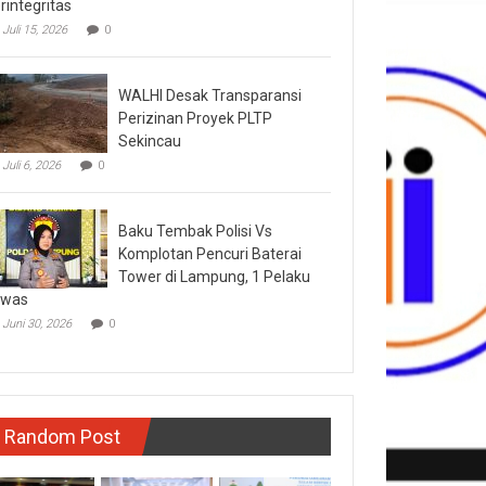
rintegritas
Juli 15, 2026
0
WALHI Desak Transparansi
Perizinan Proyek PLTP
Sekincau
Juli 6, 2026
0
Baku Tembak Polisi Vs
Komplotan Pencuri Baterai
Tower di Lampung, 1 Pelaku
ewas
Juni 30, 2026
0
Random Post