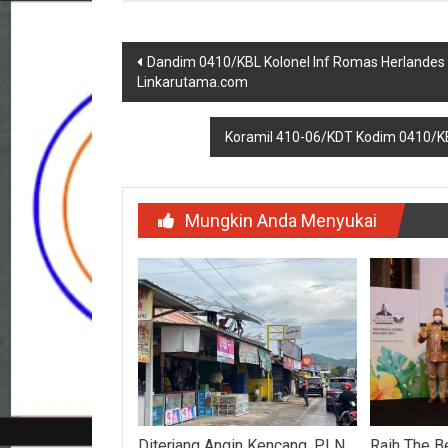
Navigasi
Dandim 0410/KBL Kolonel Inf Romas Herlandes
Linkarutama.com
pos
Koramil 410-06/KDT Kodim 0410/KB
Mungkin Anda Menyukai
Diterjang Angin Kencang, PLN
Raih The B