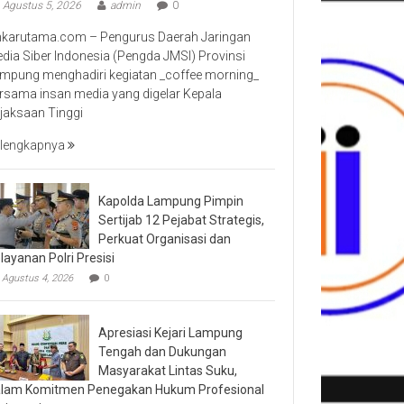
Agustus 5, 2026
admin
0
nkarutama.com – Pengurus Daerah Jaringan
dia Siber Indonesia (Pengda JMSI) Provinsi
mpung menghadiri kegiatan _coffee morning_
rsama insan media yang digelar Kepala
jaksaan Tinggi
lengkapnya
Kapolda Lampung Pimpin
Sertijab 12 Pejabat Strategis,
Perkuat Organisasi dan
layanan Polri Presisi
Agustus 4, 2026
0
Apresiasi Kejari Lampung
Tengah dan Dukungan
Masyarakat Lintas Suku,
lam Komitmen Penegakan Hukum Profesional