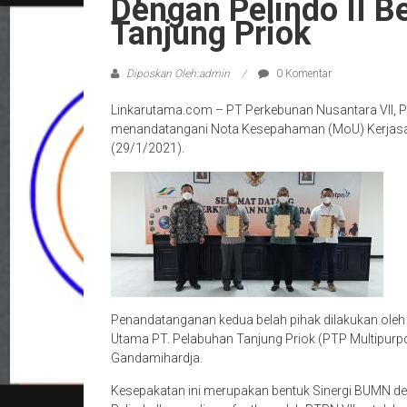
Dengan Pelindo II B
Tanjung Priok
Diposkan Oleh:admin
0 Komentar
Linkarutama.com – PT Perkebunan Nusantara VII, P
menandatangani Nota Kesepahaman (MoU) Kerjasam
(29/1/2021).
Penandatanganan kedua belah pihak dilakukan oleh 
Utama PT. Pelabuhan Tanjung Priok (PTP Multipurpos
Gandamihardja.
Kesepakatan ini merupakan bentuk Sinergi BUMN de