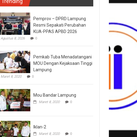
Trending
Pemprov – DPRD Lampung
Resmi Sepakati Perubahan
KUA-PPAS APBD 2026
Agustus 8, 2026
0
Pemkab Tuba Menadatangani
MOU Dengan Kejaksaan Tinggi
Lampung
Maret 8, 2020
0
Mou Bandar Lampung
Maret 8, 2020
0
Iklan-2
Maret 8, 2020
0