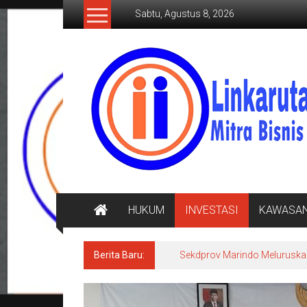
Lompat
Sabtu, Agustus 8, 2026
ke
konten
LINKARUTAMA.COM
Mitra
Bisnis
Terpercaya
HUKUM
INVESTASI
KAWASA
Berita Baru:
Sekdprov Marindo Meluruska