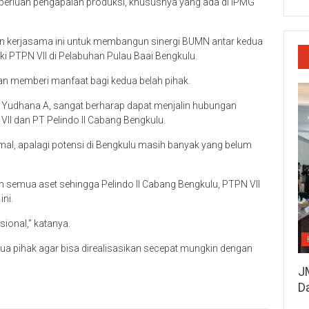
keperluan pengapalan produksi, khususnya yang ada di IPMG
an kerjasama ini untuk membangun sinergi BUMN antar kedua
ki PTPN VII di Pelabuhan Pulau Baai Bengkulu.
 dan memberi manfaat bagi kedua belah pihak.
h Yudhana A, sangat berharap dapat menjalin hubungan
II dan PT Pelindo II Cabang Bengkulu.
al, apalagi potensi di Bengkulu masih banyak yang belum
an semua aset sehingga Pelindo II Cabang Bengkulu, PTPN VII
ni.
ional,” katanya.
a pihak agar bisa direalisasikan secepat mungkin dengan
J
D