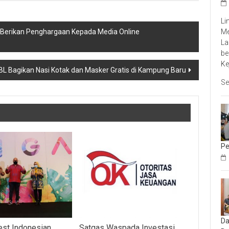
Li
Me
 Berikan Penghargaan Kepada Media Online
La
be
Ke
L Bagikan Nasi Kotak dan Masker Gratis di Kampung Baru
Se
Pe
Da
est Indonesian
Satgas Waspada Investasi