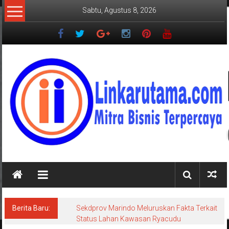
Lompat
Sabtu, Agustus 8, 2026
ke
konten
LINKARUTAMA.COM
Mitra
Bisnis
Terpercaya
Berita Baru:
Sekdprov Marindo Meluruskan Fakta Terkait
Status Lahan Kawasan Ryacudu