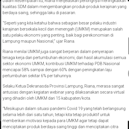
Dalam kesempatan itu, Riana menjelaskan pentingnya meningkatkan
kualitas SDM dalam mengembangkan produk-produk kerajinan yang
berdaya saing, sehingga laku di pasaran.
“Seperti yang kita ketahui bahwa sebagian besar pelaku industri
kerajinan bersekala kecil dan menengah (UMKM) merupakan salah
satu pelaku ekonomi yang penting, baik bagi perekonomian di
Lampung maupun Nasional,” ujar Riana.
Riana menilai UMKM juga sangat berperan dalam penyerapan
tenaga kerja dan pertumbuhan ekonomi, dari hasil akumulasi semua
sektor ekonomi UMKM, kontribusi UMKM terhadap PDB Nasional
mencapai 58% sampai dengan 60% dengan peningkatan laju
pertumbuhan sekitar 6% per tahunnya.
Selaku Ketua Dekranasda Provinsi Lampung, Riana, merasa sangat
antusias dengan kegiatan webinar yang dilaksanakan secara virtual
yang dihadiri oleh UMKM dari 15 kabupaten/kota.
“Mesikupun dalam situasi pandemi Covid 19 yang telah berlangsung
selama lebih dari satu tahun, tetapi kita tetap produktif untuk
memberikan motivasi kepada para UMKM agar tetap dapat
menciptakan produk berdaya saing tinggi dan menciptakan citra