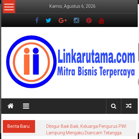
Lompat
Kamis, Agustus 6, 2026
ke
konten
LINKARUTAMA.COM
Mitra
Bisnis
Terpercaya
Berita Baru:
Ditegur Baik Baik, Keluarga Pengurus PWI
Lampung Mengaku Diancam Tetangga