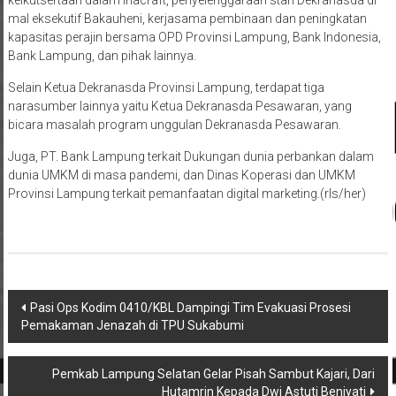
keikutsertaan dalam Inacraft, penyelenggaraan stan Dekranasda di
mal eksekutif Bakauheni, kerjasama pembinaan dan peningkatan
kapasitas perajin bersama OPD Provinsi Lampung, Bank Indonesia,
Bank Lampung, dan pihak lainnya.
Selain Ketua Dekranasda Provinsi Lampung, terdapat tiga
narasumber lainnya yaitu Ketua Dekranasda Pesawaran, yang
bicara masalah program unggulan Dekranasda Pesawaran.
Juga, PT. Bank Lampung terkait Dukungan dunia perbankan dalam
dunia UMKM di masa pandemi, dan Dinas Koperasi dan UMKM
Provinsi Lampung terkait pemanfaatan digital marketing.(rls/her)
Navigasi
Pasi Ops Kodim 0410/KBL Dampingi Tim Evakuasi Prosesi
Pemakaman Jenazah di TPU Sukabumi
pos
Pemkab Lampung Selatan Gelar Pisah Sambut Kajari, Dari
Hutamrin Kepada Dwi Astuti Beniyati