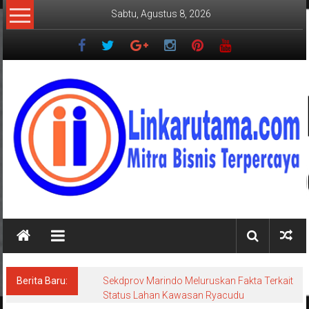
Lompat
Sabtu, Agustus 8, 2026
ke
konten
LINKARUTAMA.COM
Mitra
Bisnis
Terpercaya
Berita Baru:
Sekdprov Marindo Meluruskan Fakta Terkait
Status Lahan Kawasan Ryacudu