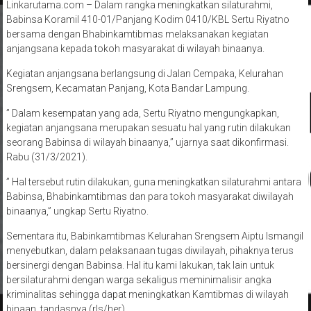
Linkarutama.com – Dalam rangka meningkatkan silaturahmi,
Babinsa Koramil 410-01/Panjang Kodim 0410/KBL Sertu Riyatno
bersama dengan Bhabinkamtibmas melaksanakan kegiatan
anjangsana kepada tokoh masyarakat di wilayah binaanya.
Kegiatan anjangsana berlangsung di Jalan Cempaka, Kelurahan
Srengsem, Kecamatan Panjang, Kota Bandar Lampung.
” Dalam kesempatan yang ada, Sertu Riyatno mengungkapkan,
kegiatan anjangsana merupakan sesuatu hal yang rutin dilakukan
seorang Babinsa di wilayah binaanya,” ujarnya saat dikonfirmasi.
Rabu (31/3/2021).
” Hal tersebut rutin dilakukan, guna meningkatkan silaturahmi antara
Babinsa, Bhabinkamtibmas dan para tokoh masyarakat diwilayah
binaanya,” ungkap Sertu Riyatno.
Sementara itu, Babinkamtibmas Kelurahan Srengsem Aiptu Ismangil
menyebutkan, dalam pelaksanaan tugas diwilayah, pihaknya terus
bersinergi dengan Babinsa. Hal itu kami lakukan, tak lain untuk
bersilaturahmi dengan warga sekaligus meminimalisir angka
kriminalitas sehingga dapat meningkatkan Kamtibmas di wilayah
binaan, tandasnya.(rls/her)