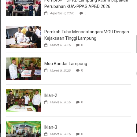
Pemprov – DPRD Lampung Resmi Sepakati
Perubahan KUA-PPAS APBD 2026
Agustus 8, 2026
0
Pemkab Tuba Menadatangani MOU Dengan
Kejaksaan Tinggi Lampung
Maret 8, 2020
0
Mou Bandar Lampung
Maret 8, 2020
0
Iklan-2
Maret 8, 2020
0
Iklan-3
Maret 8, 2020
0