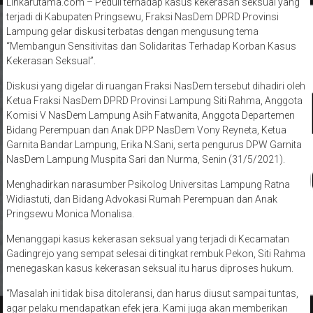
Linkarutama.com – Peduli terhadap kasus kekerasan seksual yang
terjadi di Kabupaten Pringsewu, Fraksi NasDem DPRD Provinsi
Lampung gelar diskusi terbatas dengan mengusung tema
“Membangun Sensitivitas dan Solidaritas Terhadap Korban Kasus
Kekerasan Seksual”.
Diskusi yang digelar di ruangan Fraksi NasDem tersebut dihadiri oleh
Ketua Fraksi NasDem DPRD Provinsi Lampung Siti Rahma, Anggota
Komisi V NasDem Lampung Asih Fatwanita, Anggota Departemen
Bidang Perempuan dan Anak DPP NasDem Vony Reyneta, Ketua
Garnita Bandar Lampung, Erika N.Sani, serta pengurus DPW Garnita
NasDem Lampung Muspita Sari dan Nurma, Senin (31/5/2021).
Menghadirkan narasumber Psikolog Universitas Lampung Ratna
Widiastuti, dan Bidang Advokasi Rumah Perempuan dan Anak
Pringsewu Monica Monalisa.
Menanggapi kasus kekerasan seksual yang terjadi di Kecamatan
Gadingrejo yang sempat selesai di tingkat rembuk Pekon, Siti Rahma
menegaskan kasus kekerasan seksual itu harus diproses hukum.
“Masalah ini tidak bisa ditoleransi, dan harus diusut sampai tuntas,
agar pelaku mendapatkan efek jera. Kami juga akan memberikan