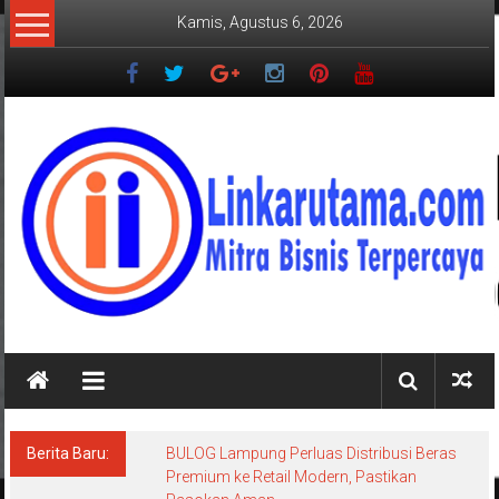
Lompat
Kamis, Agustus 6, 2026
ke
konten
LINKARUTAMA.COM
Mitra
Bisnis
Terpercaya
Berita Baru:
BULOG Lampung Perluas Distribusi Beras
Premium ke Retail Modern, Pastikan