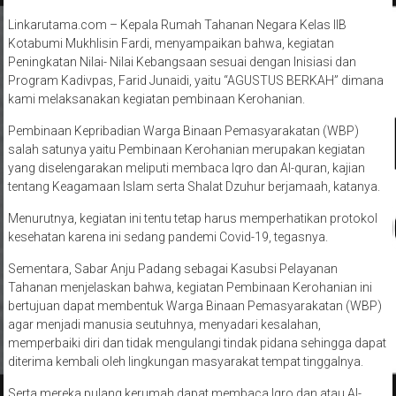
Linkarutama.com – Kepala Rumah Tahanan Negara Kelas IIB
Kotabumi Mukhlisin Fardi, menyampaikan bahwa, kegiatan
Peningkatan Nilai- Nilai Kebangsaan sesuai dengan Inisiasi dan
Program Kadivpas, Farid Junaidi, yaitu “AGUSTUS BERKAH” dimana
kami melaksanakan kegiatan pembinaan Kerohanian.
Pembinaan Kepribadian Warga Binaan Pemasyarakatan (WBP)
salah satunya yaitu Pembinaan Kerohanian merupakan kegiatan
yang diselengarakan meliputi membaca Iqro dan Al-quran, kajian
tentang Keagamaan Islam serta Shalat Dzuhur berjamaah, katanya.
Menurutnya, kegiatan ini tentu tetap harus memperhatikan protokol
kesehatan karena ini sedang pandemi Covid-19, tegasnya.
Sementara, Sabar Anju Padang sebagai Kasubsi Pelayanan
Tahanan menjelaskan bahwa, kegiatan Pembinaan Kerohanian ini
bertujuan dapat membentuk Warga Binaan Pemasyarakatan (WBP)
agar menjadi manusia seutuhnya, menyadari kesalahan,
memperbaiki diri dan tidak mengulangi tindak pidana sehingga dapat
diterima kembali oleh lingkungan masyarakat tempat tinggalnya.
Serta mereka pulang kerumah dapat membaca Iqro dan atau Al-