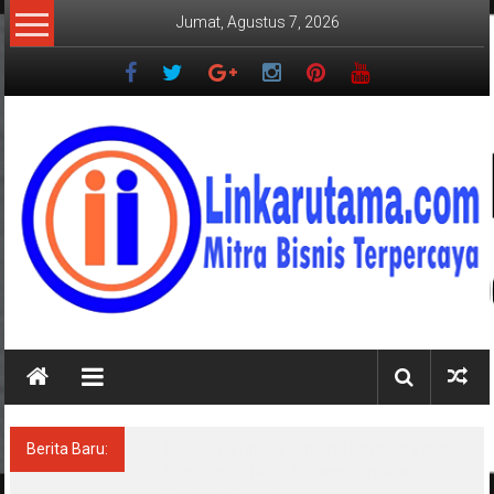
Lompat
Jumat, Agustus 7, 2026
ke
konten
LINKARUTAMA.COM
Mitra
Bisnis
Terpercaya
Berita Baru:
BULOG Lampung Perluas Distribusi Beras
Premium ke Retail Modern, Pastikan