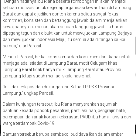
“Dengan hadirnya Ibu Riana beserta rombongan ini akan menjadi
sebuah motivasi untuk segenap organisasi kewanitaan di Lampung
Barat dan dapat dijadikan contoh karena beliau sangat fokus,
komitmen, konsisten dan bertanggung jawab dalam menjalankan
kewajibannya itu menunjukan sebuah tanggung jawab itu harus
dipegang teguh dan dibuktikan untuk mewujudkan Lampung Berjaya
dan mewujudkan Indonesia Maju, itu semua ada di tangan ibu-ibu
semua,” ujar Parosil.
Menurut Parosil, berkat konsistensi dan komitmen dari Riana untuk
menjaga ada istiadat di Lampung Barat, motif Celugam khas
Lampung Barat tidak hanya milik Lampung Barat atau Provinsi
Lampung tetapi sudah menjadi skala nasional.
“Ini tidak terlepas dari dukungan ibu Ketua TP-PKK Provinsi
Lampung,” ungkap Parosil.
Dalam kunjungan tersebut, Ibu Riana menyerahkan sejumlah
bantuan kepada pondok pesantren, panti asuhan, pengrajin batik,
perempuan dan anak korban kekerasan, PAUD, ibu hamil, lansia dan
warga terdampak Covid-19.
Bantuan tersebut berupa sembako, budidaya ikan dalam ember,