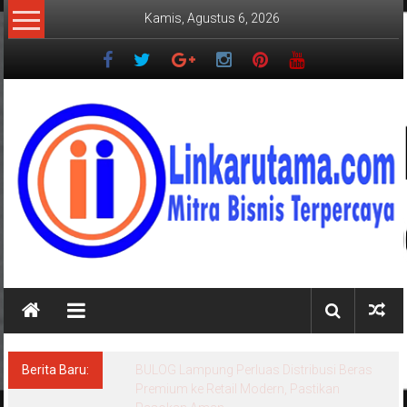
Lompat
Kamis, Agustus 6, 2026
ke
konten
LINKARUTAMA.COM
Mitra
Bisnis
Terpercaya
Berita Baru:
BULOG Lampung Perluas Distribusi Beras
Premium ke Retail Modern, Pastikan