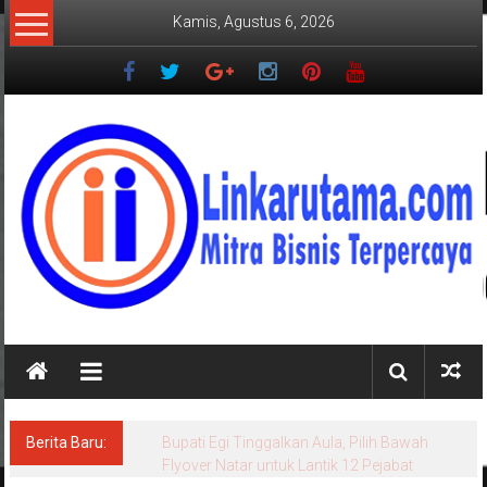
Lompat
Kamis, Agustus 6, 2026
ke
konten
LINKARUTAMA.COM
Mitra
Bisnis
Terpercaya
Berita Baru:
Bupati Egi Tinggalkan Aula, Pilih Bawah
Flyover Natar untuk Lantik 12 Pejabat