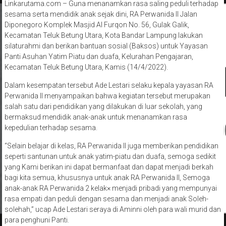
Linkarutama.com – Guna menanamkan rasa saling peduli terhadap
sesama serta mendidik anak sejak dini, RA Perwanida II Jalan
Diponegoro Komplek Masjid Al Furqon No. 56, Gulak Galik,
Kecamatan Teluk Betung Utara, Kota Bandar Lampung lakukan
silaturahmi dan berikan bantuan sosial (Baksos) untuk Yayasan
Panti Asuhan Yatim Piatu dan duafa, Kelurahan Pengajaran,
Kecamatan Teluk Betung Utara, Kamis (14/4/2022).
Dalam kesempatan tersebut Ade Lestari selaku kepala yayasan RA
Perwanida II menyampaikan bahwa kegiatan tersebut merupakan
salah satu dari pendidikan yang dilakukan di luar sekolah, yang
bermaksud mendidik anak-anak untuk menanamkan rasa
kepedulian terhadap sesama.
“Selain belajar di kelas, RA Perwanida II juga memberikan pendidikan
seperti santunan untuk anak yatim-piatu dan duafa, semoga sedikit
yang Kami berikan ini dapat bermanfaat dan dapat menjadi berkah
bagi kita semua, khususnya untuk anak RA Perwanida II, Semoga
anak-anak RA Perwanida 2 kelak× menjadi pribadi yang mempunyai
rasa empati dan peduli dengan sesama dan menjadi anak Soleh-
solehah,” ucap Ade Lestari seraya di Aminni oleh para wali murid dan
para penghuni Panti.