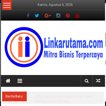
Lompat
Kamis, Agustus 6, 2026
ke
konten
LINKARUTAMA.COM
Mitra
Bisnis
Terpercaya
Berita Baru:
JMSI Lampung Apresiasi Kinerja Kajati
Danang Suryo Wibowo