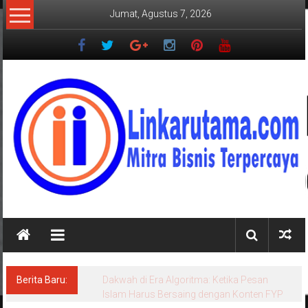
Lompat
Jumat, Agustus 7, 2026
ke
konten
LINKARUTAMA.COM
Mitra
Bisnis
Terpercaya
Berita Baru:
Dakwah di Era Algoritma: Ketika Pesan
Islam Harus Bersaing dengan Konten FYP