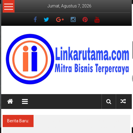
Lompat
Jumat, Agustus 7, 2026
ke
konten
LINKARUTAMA.COM
Mitra
Bisnis
Terpercaya
Berita Baru:
Diarak di Atas Bade 24 Meter, Bupati Radityo
Egi Bawa Mimpi Besar Balinuraga Jadi