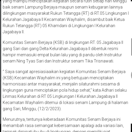
yang mampu menciptakan kegiatan secara rutin setiap hari Minggu
baik senam Lampung Berjaya maupun senam kebugaran lainnya
dilingkungan masyarakat Rukun Tetangga (RT) di RT.05 Lingkungan I
Kelurahan Jagabaya II Kecamatan Wayhalim, disambut baik Ketua
Rukun Tetangga (RT) 05 Khamdani di Lingkungan I Kelurahan
Jagabaya II.
Komunitas Senam Berjaya (KSB) di lingkungan RT. 05 Jagabaya II
gang Sari dan gang Delta Kelurahan Jagabaya II dibentuk resmi
hampir memasuki empat bulan lalu yang di pandu oleh Instruktur
senam Ning Tyas Sari dan Instruktur senam Tika Trisnawati.
” Saya sangat apresiasiaaikan kegiatan Komunitas Senam Berjaya
(KSB) Kecamatan Wayhalim ini yang bertujuan menciptakan
harmonisasi antar masyarakat, menjalin silaturahmi sesama di
lingkungan guna menciptakan pola hidup sehat,” kata Adhari selaku
Linmas Kelurahan di RT 05 Lingkungan I Kelurahan Jagabaya II
Kecamatan Wayhalim ditemui di lokasi senam Lampung di halaman
gang Sari, Minggu, (12/2/2023).
Menurutnya, tentunya keberadaan Komunitas Senam Berjaya ini
menambah rasa semangat kebersamaan apalagi ada variasi lain,
tampak diminati ibu ibu di lingkungan, dengan memiliki niat