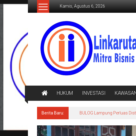
Lompat
Kamis, Agustus 6, 2026
ke
konten
LINKARUTAMA.COM
Mitra
Bisnis
Terpercaya
HUKUM
INVESTASI
KAWASA
Berita Baru:
BULOG Lampung Perluas Distr