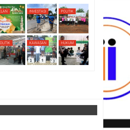
KLAN
INVESTASI
POLITIK
OLITIK
KAWASAN
HUKUM