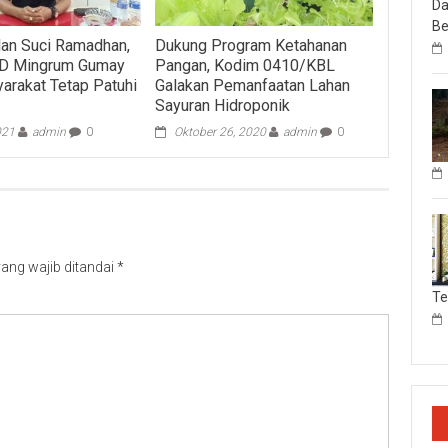
Da
Be
an Suci Ramadhan,
Dukung Program Ketahanan
D Mingrum Gumay
Pangan, Kodim 0410/KBL
arakat Tetap Patuhi
Galakan Pemanfaatan Lahan
Sayuran Hidroponik
021
admin
0
Oktober 26, 2020
admin
0
ang wajib ditandai
*
T