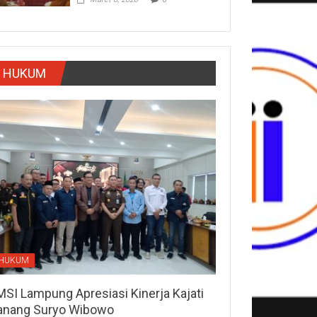
HUKUM
HUKUM
MSI Lampung Apresiasi Kinerja Kajati
anang Suryo Wibowo