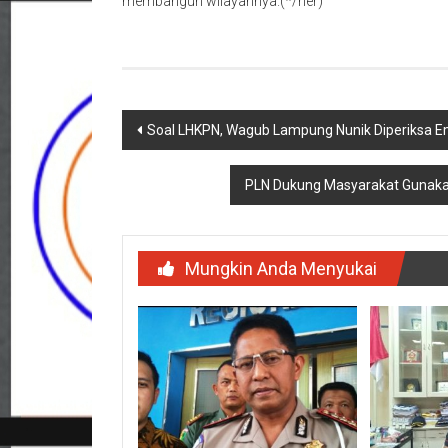
membangun wilayahnya.(*/her)
Navigasi
Soal LHKPN, Wagub Lampung Nunik Diperiksa 
pos
PLN Dukung Masyarakat Gunakan 
Mungkin Anda Menyukai