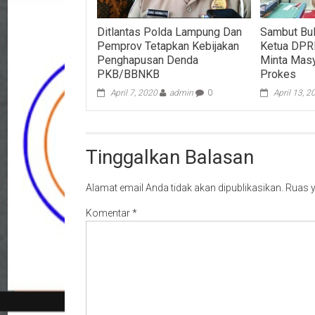
Ditlantas Polda Lampung Dan
Sambut Bul
Pemprov Tetapkan Kebijakan
Ketua DPR
Penghapusan Denda
Minta Masy
PKB/BBNKB
Prokes
April 7, 2020
admin
0
April 13, 2
Tinggalkan Balasan
Alamat email Anda tidak akan dipublikasikan.
Ruas y
Komentar
*