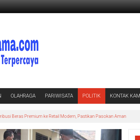
N
OLAHRAGA
PARIWISATA
POLITIK
KONTAK KAM
ibusi Beras Premium ke Retail Modern, Pastikan Pasokan Aman