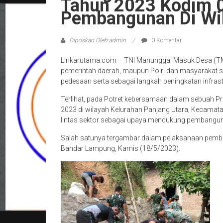
Tahun 2023 Kodim 
Pembangunan Di Wi
Diposkan Oleh:admin
0 Komentar
Linkarutama.com – TNI Manunggal Masuk Desa (TM
pemerintah daerah, maupun Polri dan masyarakat 
pedesaan serta sebagai langkah peningkatan infras
Terlihat, pada Potret kebersamaan dalam sebuah
2023 di wilayah Kelurahan Panjang Utara, Kecama
lintas sektor sebagai upaya mendukung pembanguna
Salah satunya tergambar dalam pelaksanaan pemban
Bandar Lampung, Kamis (18/5/2023).