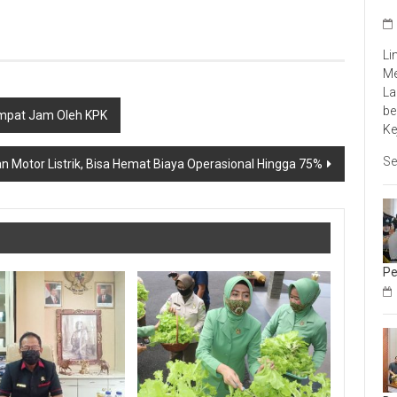
Li
Me
La
be
Empat Jam Oleh KPK
Ke
Se
Motor Listrik, Bisa Hemat Biaya Operasional Hingga 75%
Pe