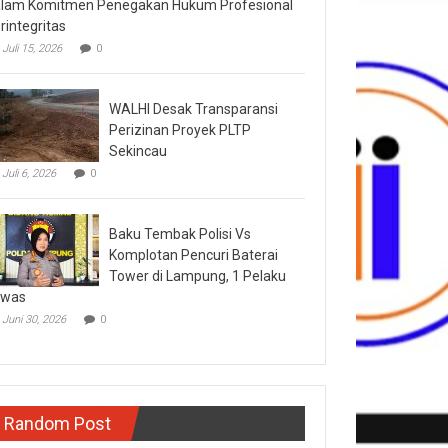
lam Komitmen Penegakan Hukum Profesional
rintegritas
Juli 15, 2026
0
WALHI Desak Transparansi
Perizinan Proyek PLTP
Sekincau
Juli 6, 2026
0
Baku Tembak Polisi Vs
Komplotan Pencuri Baterai
Tower di Lampung, 1 Pelaku
ewas
Juni 30, 2026
0
Random Post