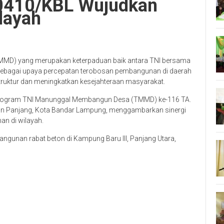
0410/KBL Wujudkan
layah
MD) yang merupakan keterpaduan baik antara TNI bersama
sebagai upaya percepatan terobosan pembangunan di daerah
truktur dan meningkatkan kesejahteraan masyarakat.
 Program TNI Manunggal Membangun Desa (TMMD) ke-116 TA.
tan Panjang, Kota Bandar Lampung, menggambarkan sinergi
n di wilayah.
gunan rabat beton di Kampung Baru III, Panjang Utara,