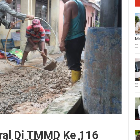
Mo
oral Di TMMD Ke 116