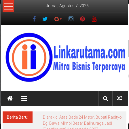
Lompat
Jumat, Agustus 7, 2026
ke
konten
LINKARUTAMA.COM
Mitra
Bisnis
Terpercaya
Berita Baru:
Diarak di Atas Bade 24 Meter, Bupati Radityo
Egi Bawa Mimpi Besar Balinuraga Jadi