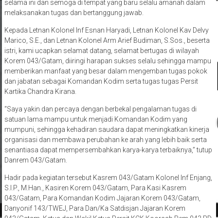
selama ini dan semoga di tempat yang baru selalu amanah dalam
melaksanakan tugas dan bertanggung jawab.
Kepada Letnan Kolonel Inf Esnan Haryadi, Letnan Kolonel Kav Delvy
Marico, S.E., dan Letnan Kolonel Arm Arief Budiman, S.Sos., beserta
istri, kami ucapkan selamat datang, selamat bertugas di wilayah
Korem 043/Gatam, diiringi harapan sukses selalu sehingga mampu
memberikan manfaat yang besar dalam mengemban tugas pokok
dan jabatan sebagai Komandan Kodim serta tugas tugas Persit
Kartika Chandra Kirana.
“Saya yakin dan percaya dengan berbekal pengalaman tugas di
satuan lama mampu untuk menjadi Komandan Kodim yang
mumpuni, sehingga kehadiran saudara dapat meningkatkan kinerja
organisasi dan membawa perubahan ke arah yang lebih baik serta
senantiasa dapat mempersembahkan karya-karya terbaiknya,” tutup
Danrem 043/Gatam.
Hadir pada kegiatan tersebut Kasrem 043/Gatam Kolonel Inf Enjang,
S.I.P., M.Han., Kasiren Korem 043/Gatam, Para Kasi Kasrem
043/Gatam, Para Komandan Kodim Jajaran Korem 043/Gatam,
Danyonif 143/TWEJ, Para Dan/Ka Satdisjan Jajaran Korem