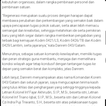
kebutuhan organisasi, dalam rangka pembinaan personel dan
pembinaan satuan.
“Regenerasi merupakan suatu proses dengan harapan dapat
membawa perubahan dan perkembangan yang semakin baik dalam
upaya pencapaian tugas pokok satuan, serta akan lebih memacu
semangat dan kreativitas, sehingga melahirkan ide serta pemikiran
baru yang lebih segar dalam rangka memberikan pengabdian yang
terbaik bagi kemajuan Kodim 0421/LS, Kodim 0426/TB dan Kodim
0429/Lamtim, serta jajaranya,” kata Danrem 043/Gatam.
Menurutnya, sebagai satuan komando kewilayahan, memiliki tugas
dan peran strategis guna membantu, menjaga dan memelihara
kondisi wilayah agar tetap kondusif dengan tantangan tugas ke
depan yang semakin berat dan kompleks, jelas Danrem.
Lebih lanjut, Danrem menyampaikan atas nama Komandan Korem
043/Gatam dan seluruh jajaran, saya mengucapkan terima kasih
yang tulus ikhlas dan penghargaan yang setinggi-tingginya kepada
Letnan Kolonel Inf Fajar Akhirudin, S.I.P., M.Si., beserta istri, Letnan
Kolonel Inf Triano Iqbal, S.I.P., M.Si., beserta istri dan Letnan Kolonel
Czi Indra Puji Triwanto, S.H., beserta istri atas pelaksanaan tugas