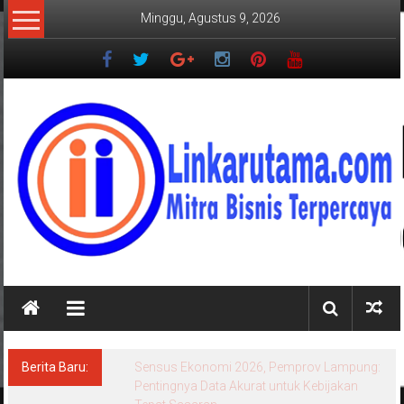
Lompat
Minggu, Agustus 9, 2026
ke
konten
LINKARUTAMA.COM
Mitra
Bisnis
Terpercaya
Berita Baru:
Sensus Ekonomi 2026, Pemprov Lampung:
Pentingnya Data Akurat untuk Kebijakan