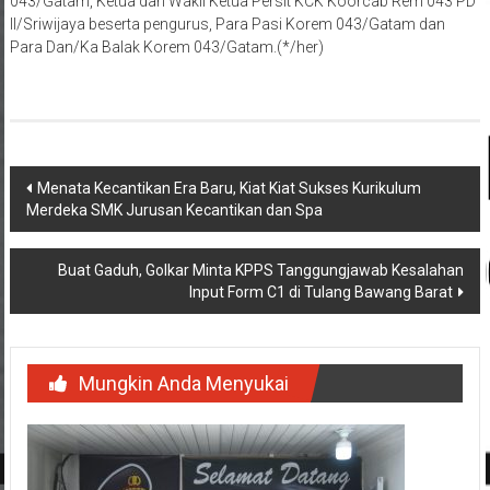
043/Gatam, Ketua dan Wakil Ketua Persit KCK Koorcab Rem 043 PD
II/Sriwijaya beserta pengurus, Para Pasi Korem 043/Gatam dan
Para Dan/Ka Balak Korem 043/Gatam.(*/her)
Navigasi
Menata Kecantikan Era Baru, Kiat Kiat Sukses Kurikulum
Merdeka SMK Jurusan Kecantikan dan Spa
pos
Buat Gaduh, Golkar Minta KPPS Tanggungjawab Kesalahan
Input Form C1 di Tulang Bawang Barat
Mungkin Anda Menyukai