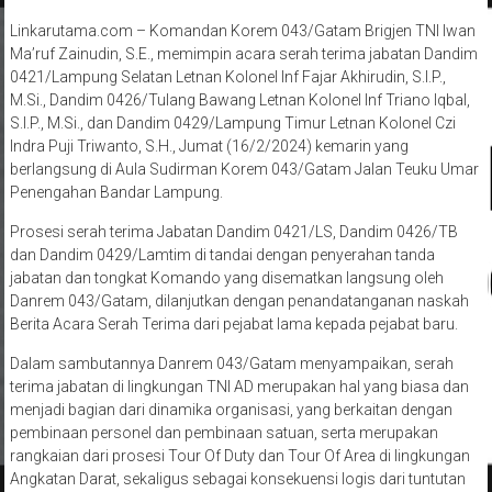
Linkarutama.com – Komandan Korem 043/Gatam Brigjen TNI Iwan
Ma’ruf Zainudin, S.E., memimpin acara serah terima jabatan Dandim
0421/Lampung Selatan Letnan Kolonel Inf Fajar Akhirudin, S.I.P.,
M.Si., Dandim 0426/Tulang Bawang Letnan Kolonel Inf Triano Iqbal,
S.I.P., M.Si., dan Dandim 0429/Lampung Timur Letnan Kolonel Czi
Indra Puji Triwanto, S.H., Jumat (16/2/2024) kemarin yang
berlangsung di Aula Sudirman Korem 043/Gatam Jalan Teuku Umar
Penengahan Bandar Lampung.
Prosesi serah terima Jabatan Dandim 0421/LS, Dandim 0426/TB
dan Dandim 0429/Lamtim di tandai dengan penyerahan tanda
jabatan dan tongkat Komando yang disematkan langsung oleh
Danrem 043/Gatam, dilanjutkan dengan penandatanganan naskah
Berita Acara Serah Terima dari pejabat lama kepada pejabat baru.
Dalam sambutannya Danrem 043/Gatam menyampaikan, serah
terima jabatan di lingkungan TNI AD merupakan hal yang biasa dan
menjadi bagian dari dinamika organisasi, yang berkaitan dengan
pembinaan personel dan pembinaan satuan, serta merupakan
rangkaian dari prosesi Tour Of Duty dan Tour Of Area di lingkungan
Angkatan Darat, sekaligus sebagai konsekuensi logis dari tuntutan