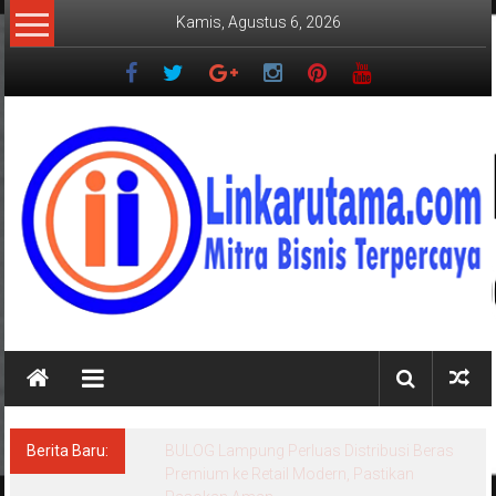
Lompat
Kamis, Agustus 6, 2026
ke
konten
LINKARUTAMA.COM
Mitra
Bisnis
Terpercaya
Berita Baru:
Ditegur Baik Baik, Keluarga Pengurus PWI
Lampung Mengaku Diancam Tetangga