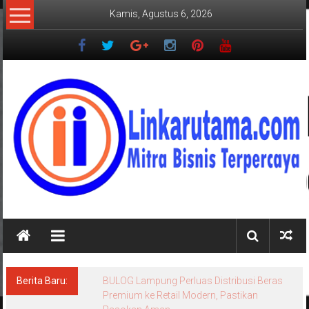
Lompat
Kamis, Agustus 6, 2026
ke
konten
LINKARUTAMA.COM
Mitra
Bisnis
Terpercaya
Berita Baru:
BULOG Lampung Perluas Distribusi Beras
Premium ke Retail Modern, Pastikan