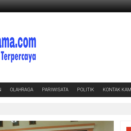
N
OLAHRAGA
PARIWISATA
POLITIK
KONTAK KAM
is Opini dan Berita Berbasis AI di JMSI