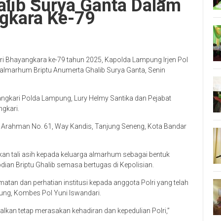
alib Surya Ganta Dalam
gkara Ke-79
i Bhayangkara ke-79 tahun 2025, Kapolda Lampung Irjen Pol
almarhum Briptu Anumerta Ghalib Surya Ganta, Senin
angkari Polda Lampung, Lury Helmy Santika dan Pejabat
gkari.
ng Arahman No. 61, Way Kandis, Tanjung Seneng, Kota Bandar
n tali asih kepada keluarga almarhum sebagai bentuk
ian Briptu Ghalib semasa bertugas di Kepolisian.
atan dan perhatian institusi kepada anggota Polri yang telah
ung, Kombes Pol Yuni Iswandari.
alkan tetap merasakan kehadiran dan kepedulian Polri,”