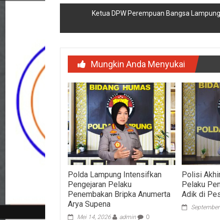
pos
Ketua DPW Perempuan Bangsa Lampung d
Mungkin Anda Menyukai
Polda Lampung Intensifkan
Polisi Akh
Pengejaran Pelaku
Pelaku Pe
Penembakan Bripka Anumerta
Adik di Pes
Arya Supena
September
Mei 14, 2026
admin
0