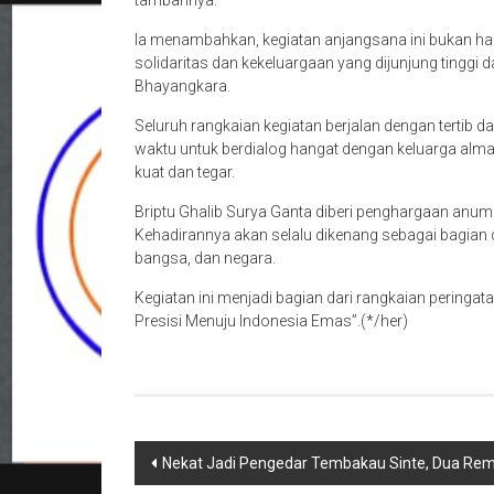
tambahnya.
Ia menambahkan, kegiatan anjangsana ini bukan hany
solidaritas dan kekeluargaan yang dijunjung tingg
Bhayangkara.
Seluruh rangkaian kegiatan berjalan dengan tertib
waktu untuk berdialog hangat dengan keluarga al
kuat dan tegar.
Briptu Ghalib Surya Ganta diberi penghargaan anum
Kehadirannya akan selalu dikenang sebagai bagian
bangsa, dan negara.
Kegiatan ini menjadi bagian dari rangkaian pering
Presisi Menuju Indonesia Emas”.(*/her)
Navigasi
Nekat Jadi Pengedar Tembakau Sinte, Dua Rem