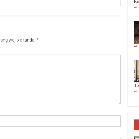
Be
ang wajib ditandai
*
T