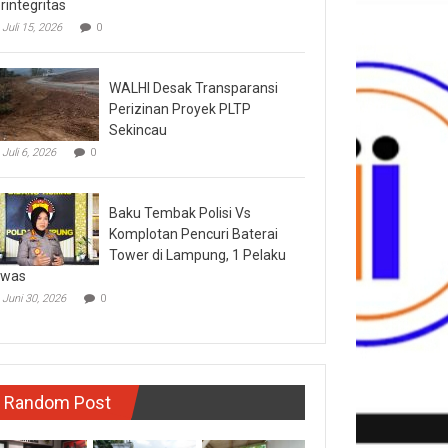
rintegritas
Juli 15, 2026
0
WALHI Desak Transparansi
Perizinan Proyek PLTP
Sekincau
Juli 6, 2026
0
Baku Tembak Polisi Vs
Komplotan Pencuri Baterai
Tower di Lampung, 1 Pelaku
ewas
Juni 30, 2026
0
Random Post