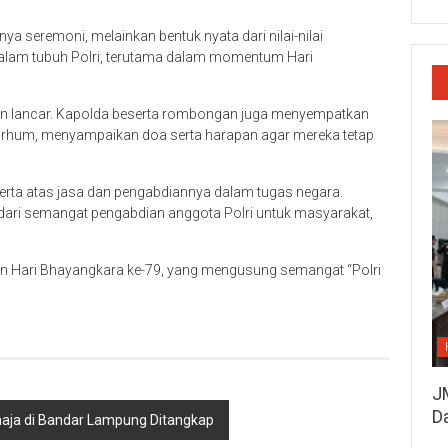
a seremoni, melainkan bentuk nyata dari nilai-nilai
i dalam tubuh Polri, terutama dalam momentum Hari
 dan lancar. Kapolda beserta rombongan juga menyempatkan
marhum, menyampaikan doa serta harapan agar mereka tetap
erta atas jasa dan pengabdiannya dalam tugas negara.
 dari semangat pengabdian anggota Polri untuk masyarakat,
atan Hari Bhayangkara ke-79, yang mengusung semangat “Polri
J
D
aja di Bandar Lampung Ditangkap