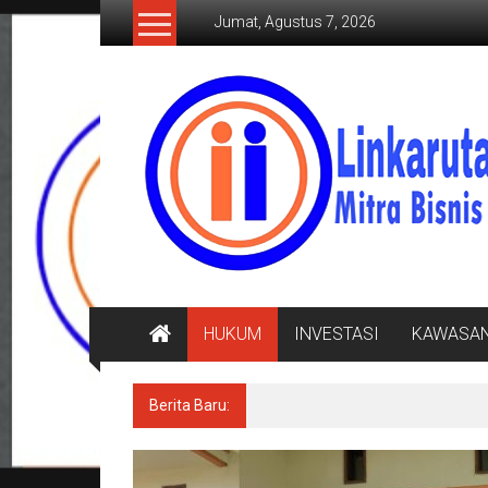
Lompat
Jumat, Agustus 7, 2026
ke
konten
LINKARUTAMA.COM
Mitra
Bisnis
Terpercaya
HUKUM
INVESTASI
KAWASA
Berita Baru:
Mahasiswa UIN RIL Asah Menul