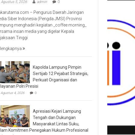
Agustus 5, 2026
admin
0
nkarutama.com – Pengurus Daerah Jaringan
dia Siber Indonesia (Pengda JMSI) Provinsi
mpung menghadiri kegiatan _coffee morning_
rsama insan media yang digelar Kepala
jaksaan Tinggi
lengkapnya
Kapolda Lampung Pimpin
Sertijab 12 Pejabat Strategis,
Perkuat Organisasi dan
layanan Polri Presisi
Agustus 4, 2026
0
Apresiasi Kejari Lampung
Tengah dan Dukungan
Masyarakat Lintas Suku,
lam Komitmen Penegakan Hukum Profesional