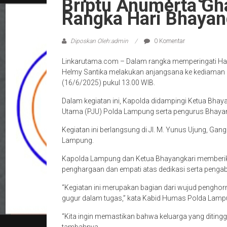
Briptu Anumerta Gh
Rangka Hari Bhayan
Diposkan Oleh:admin
0 Komentar
Linkarutama.com – Dalam rangka memperingati Har
Helmy Santika melakukan anjangsana ke kediaman 
(16/6/2025) pukul 13.00 WIB.
Dalam kegiatan ini, Kapolda didampingi Ketua Bhay
Utama (PJU) Polda Lampung serta pengurus Bhayan
Kegiatan ini berlangsung di Jl. M. Yunus Ujung, Ga
Lampung.
Kapolda Lampung dan Ketua Bhayangkari memberika
penghargaan dan empati atas dedikasi serta pengabd
“Kegiatan ini merupakan bagian dari wujud penghorm
gugur dalam tugas,” kata Kabid Humas Polda Lamp
“Kita ingin memastikan bahwa keluarga yang ditingg