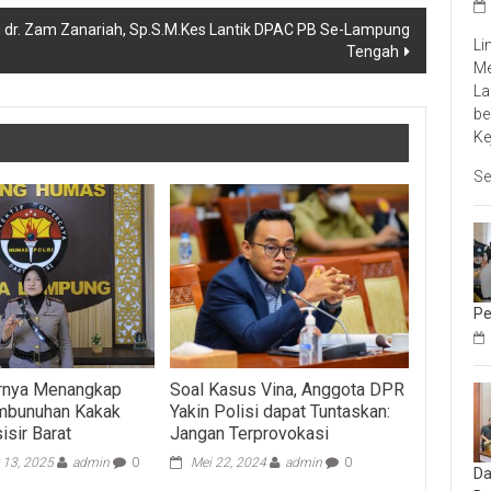
r. Zam Zanariah, Sp.S.M.Kes Lantik DPAC PB Se-Lampung
Li
Tengah
Me
La
be
Ke
Se
Pe
irnya Menangkap
Soal Kasus Vina, Anggota DPR
mbunuhan Kakak
Yakin Polisi dapat Tuntaskan:
isir Barat
Jangan Terprovokasi
 13, 2025
admin
0
Mei 22, 2024
admin
0
Da