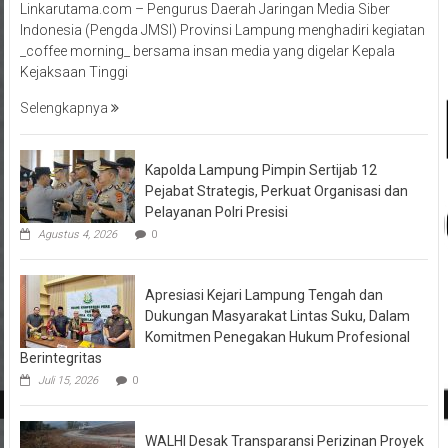
Linkarutama.com – Pengurus Daerah Jaringan Media Siber
Indonesia (Pengda JMSI) Provinsi Lampung menghadiri kegiatan
_coffee morning_ bersama insan media yang digelar Kepala
Kejaksaan Tinggi
Selengkapnya
Kapolda Lampung Pimpin Sertijab 12
Pejabat Strategis, Perkuat Organisasi dan
Pelayanan Polri Presisi
Agustus 4, 2026
0
Apresiasi Kejari Lampung Tengah dan
Dukungan Masyarakat Lintas Suku, Dalam
Komitmen Penegakan Hukum Profesional
Berintegritas
Juli 15, 2026
0
WALHI Desak Transparansi Perizinan Proyek