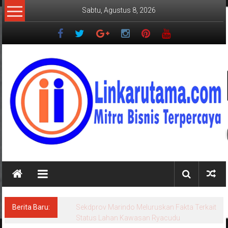
Lompat
Sabtu, Agustus 8, 2026
ke
konten
LINKARUTAMA.COM
Mitra
Bisnis
Terpercaya
Berita Baru:
Sekdprov Marindo Meluruskan Fakta Terkait
Status Lahan Kawasan Ryacudu