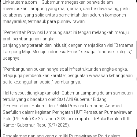
Linkarutama.com – Gubernur menegaskan bahwa dalam
mewujudkan Lampung yang maju, aman, dan berdaya saing, perlu
kolaborasi yang solid antara pemerintah dan seluruh komponen
masyarakat, termasuk para purnawirawan.
“Pemerintah Provinsi Lampung saat ini tengah melangkah menuju
arah pembangunan jangka
panjang yang terarah dan inklusif, dengan menjadikan visi “Bersama
Lampung Maju Menuju Indonesia Emas” sebagai fondasi strategis,”
ucapnya.
“Pembangunan bukan hanya soal infrastruktur dan angka-angka,
tetapi juga pembentukan karakter, penguatan wawasan kebangsaan,
serta ketangguhan sosial,” sambungnya.
Hal tersebut diungkapkan oleh Gubernur Lampung dalam sambutan
tertulis yang dibacakan oleh Staf Ahli Gubernur Bidang
Pemerintahan, Hukum, dan Politik Provinsi Lampung, Achmad
Saefulloh dalam kegiatan Peringatan HUT Persatuan Purnawirawan
Polri (PP Polri) Ke-26 Tahun 2025 bertempat di di Balai Keratun lt. III
Kantor Gubernur, Rabu (9/7/2025).
Pengalaman panjang yang dimiliki Purnawirawan Polri dalam