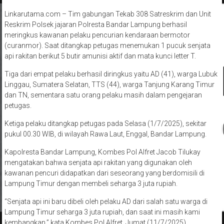
Linkarutama.com – Tim gabungan Tekab 308 Satreskrim dan Unit
Reskrim Polsek jajaran Polresta Bandar Lampung berhasil
meringkus kawanan pelaku pencurian kendaraan bermotor
(curanmor). Saat ditangkap petugas menemukan 1 pucuk senjata
api rakitan berikut 5 butir amunisi aktif dan mata kunci letter T.
Tiga dari empat pelaku berhasil diringkus yaitu AD (41), warga Lubuk
Linggau, Sumatera Selatan, TTS (44), warga Tanjung Karang Timur
dan TN, sementara satu orang pelaku masih dalam pengejaran
petugas.
Ketiga pelaku ditangkap petugas pada Selasa (1/7/2025), sekitar
pukul 00.30 WIB, di wilayah Rawa Laut, Enggal, Bandar Lampung.
Kapolresta Bandar Lampung, Kombes Pol Alfret Jacob Tilukay
mengatakan bahwa senjata api rakitan yang digunakan oleh
kawanan pencuri didapatkan dari seseorang yang berdomisili di
Lampung Timur dengan membeli seharga 3 juta rupiah.
“Senjata api ini baru dibeli oleh pelaku AD dari salah satu warga di
Lampung Timur seharga 3 juta rupiah, dan saat ini masih kami
kembangkan,” kata Kombes Pol Alfret, Jumat (11/7/2025).