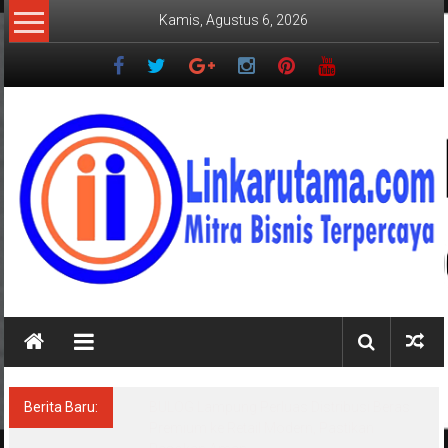
Lompat
Kamis, Agustus 6, 2026
ke
konten
LINKARUTAMA.COM
Mitra
Bisnis
Terpercaya
Berita Baru:
BULOG Lampung Perluas Distribusi Beras
Premium ke Retail Modern, Pastikan