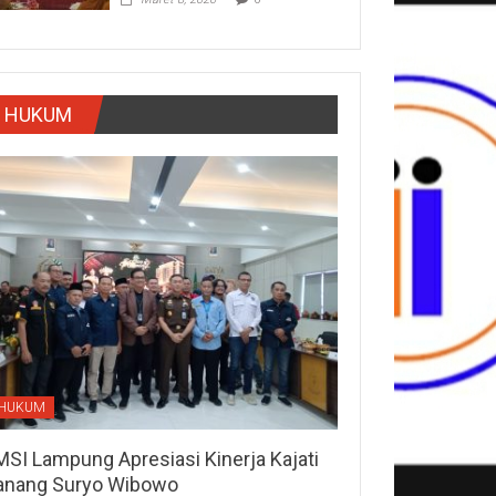
HUKUM
HUKUM
MSI Lampung Apresiasi Kinerja Kajati
anang Suryo Wibowo