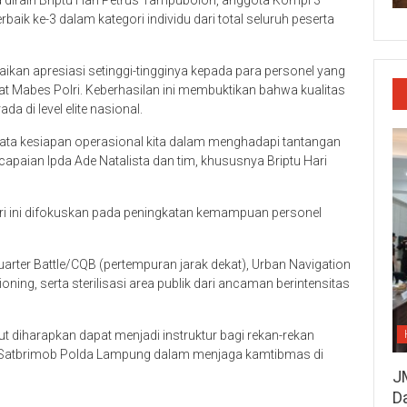
juga diraih Briptu Hari Petrus Tampubolon, anggota Kompi 3
baik ke-3 dalam kategori individu dari total seluruh peserta
ikan apresiasi setinggi-tingginya kepada para personel yang
 Mabes Polri. Keberhasilan ini membuktikan bahwa kualitas
a di level elite nasional.
 nyata kesiapan operasional kita dalam menghadapi tantangan
apaian Ipda Ade Natalista dan tim, khususnya Briptu Hari
lri ini difokuskan pada peningkatan kemampuan personel
arter Battle/CQB (pertempuran jarak dekat), Urban Navigation
oning, serta sterilisasi area publik dari ancaman berintensitas
but diharapkan dapat menjadi instruktur bagi rekan-rekan
n Satbrimob Polda Lampung dalam menjaga kamtibmas di
J
D