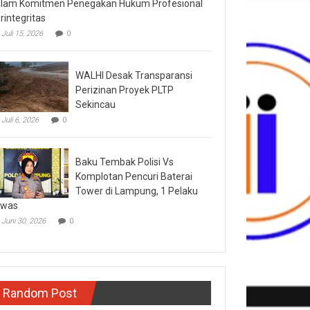
lam Komitmen Penegakan Hukum Profesional
rintegritas
Juli 15, 2026
0
WALHI Desak Transparansi
Perizinan Proyek PLTP
Sekincau
Juli 6, 2026
0
Baku Tembak Polisi Vs
Komplotan Pencuri Baterai
Tower di Lampung, 1 Pelaku
ewas
Juni 30, 2026
0
Random Post