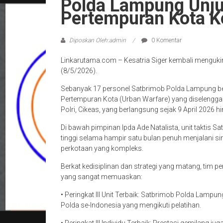
Polda Lampung Unjuk
Pertempuran Kota K
Diposkan Oleh:admin
0 Komentar
Linkarutama.com – Kesatria Siger kembali menguki
(8/5/2026).
Sebanyak 17 personel Satbrimob Polda Lampung ber
Pertempuran Kota (Urban Warfare) yang diselenggara
Polri, Cikeas, yang berlangsung sejak 9 April 2026 h
Di bawah pimpinan Ipda Ade Natalista, unit taktis 
tinggi selama hampir satu bulan penuh menjalani 
perkotaan yang kompleks.
Berkat kedisiplinan dan strategi yang matang, tim 
yang sangat memuaskan:
• Peringkat III Unit Terbaik: Satbrimob Polda Lampun
Polda se-Indonesia yang mengikuti pelatihan.