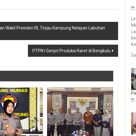
Li
Me
n Wakil Presiden RI, Tinjau Kampung Nelayan Labuhan
La
be
Ke
PTPN I Genjot Produksi Karet di Bengkulu
Se
Pe