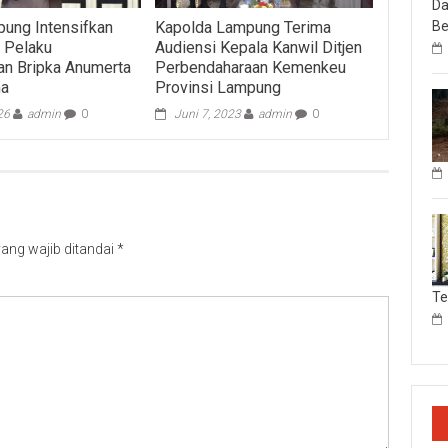
Da
Be
ung Intensifkan
Kapolda Lampung Terima
 Pelaku
Audiensi Kepala Kanwil Ditjen
n Bripka Anumerta
Perbendaharaan Kemenkeu
na
Provinsi Lampung
26
admin
0
Juni 7, 2023
admin
0
ang wajib ditandai
*
T