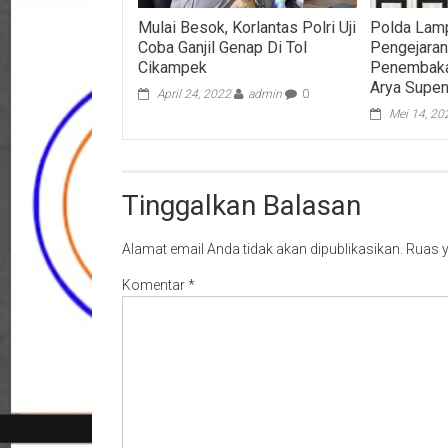
Mulai Besok, Korlantas Polri Uji
Polda Lamp
Coba Ganjil Genap Di Tol
Pengejaran
Cikampek
Penembaka
Arya Supe
April 24, 2022
admin
0
Mei 14, 20
Tinggalkan Balasan
Alamat email Anda tidak akan dipublikasikan.
Ruas y
Komentar
*