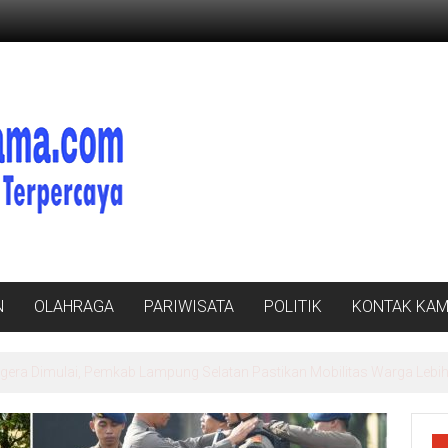
N
OLAHRAGA
PARIWISATA
POLITIK
KONTAK KAM
ibusi Beras Premium ke Retail Modern, Pastikan Pasokan Aman