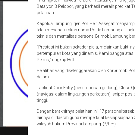
• Peringkat III Individu Terbaik: Prestasi gemilang 
Batalyon B Pelopor, yang berhasil meraih predikat Ter
pelatihan.
Kapolda Lampung Irjen Pol. Helfi Assegaf menyampa
telah mengharumkan nama Polda Lampung di tingkat
teknis dan mentalitas personel Brimob Lampung berad
“Prestasi ini bukan sekadar piala, melainkan bukti
pertempuran kota yang dinamis. Kami bangga atas c
Petrus,” ungkap Helfi.
Pelatihan yang diselenggarakan oleh Korbrimob Po
dalam:
Tactical Door Entry (penerobosan gedung), Close Qu
(navigasi dalam lingkungan perkotaan), sniper positi
tinggi.
Dengan berakhirnya pelatihan ini, 17 personel terse
lainnya di daerah guna memperkuat kesiapsiagaa
wilayah hukum Provinsi Lampung. (*/her)