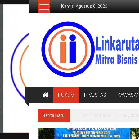
Lompat
Kamis, Agustus 6, 2026
ke
konten
LINKARUTAMA.COM
Mitra
Bisnis
Terpercaya
HUKUM
INVESTASI
KAWASA
Berita Baru:
BULOG Lampung Perluas Distr