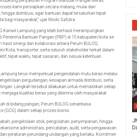
endukung penyaluran Program Bantuan Pangan Beras
oses kami persiapkan secara matang, mulai dari
hingga distribusi, agar bantuan dapat tersalurkan tepat
a bagi masyarakat,” ujar Rindo Safutra.
OG Kanwil Lampung yang telah berhasil merampungkan
6 Penerima Bantuan Pangan (PBP) di 15 kabupaten/kota se-
 hasil sinergi dan kolaborasi antara Perum BULOG,
Kota, transporter, serta seluruh stakeholder terkait dalam
if, tepat waktu, tepat sasaran, dan sesuai ketentuan
Lampung terus memperkuat pengendalian mutu beras melalui
pengelolaan pergudangan, kesiapan armada distribusi, serta
tingan. Langkah tersebut dilakukan untuk memastikan setiap
etap menjaga kualitas beras yang diterima oleh masyarakat.
h di bidang pangan, Perum BULOG senantiasa
 (GCG) dalam setiap proses bisnis.
J
 gabah, pengelolaan stok, pengolahan, penyimpanan, hingga
D
ekanisme administrasi, pencatatan, audit, serta pengawasan
an dan peraturan perundang-undangan yang berlaku. Komitmen