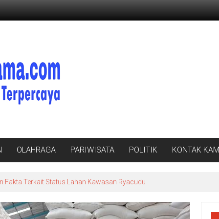
N
OLAHRAGA
PARIWISATA
POLITIK
KONTAK KAM
n Fakta Terkait Status Lahan Kawasan Ryacudu