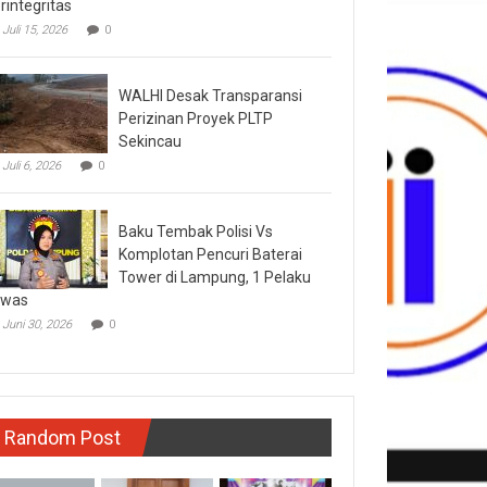
rintegritas
Juli 15, 2026
0
WALHI Desak Transparansi
Perizinan Proyek PLTP
Sekincau
Juli 6, 2026
0
Baku Tembak Polisi Vs
Komplotan Pencuri Baterai
Tower di Lampung, 1 Pelaku
ewas
Juni 30, 2026
0
Random Post