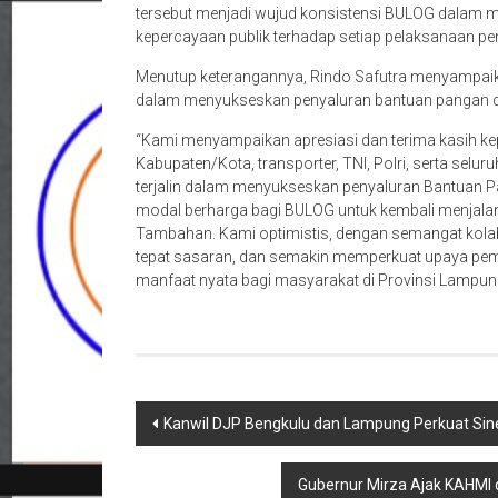
tersebut menjadi wujud konsistensi BULOG dalam menj
kepercayaan publik terhadap setiap pelaksanaan p
Menutup keterangannya, Rindo Safutra menyampaikan
dalam menyukseskan penyaluran bantuan pangan d
“Kami menyampaikan apresiasi dan terima kasih k
Kabupaten/Kota, transporter, TNI, Polri, serta seluru
terjalin dalam menyukseskan penyaluran Bantuan P
modal berharga bagi BULOG untuk kembali menjal
Tambahan. Kami optimistis, dengan semangat kolabor
tepat sasaran, dan semakin memperkuat upaya pe
manfaat nyata bagi masyarakat di Provinsi Lampung,
Navigasi
Kanwil DJP Bengkulu dan Lampung Perkuat Si
pos
Gubernur Mirza Ajak KAHMI