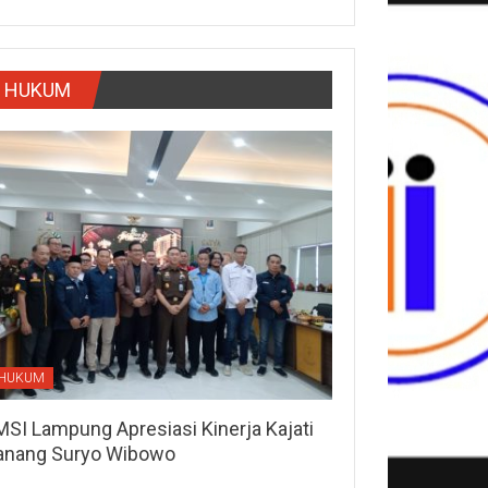
HUKUM
HUKUM
MSI Lampung Apresiasi Kinerja Kajati
anang Suryo Wibowo