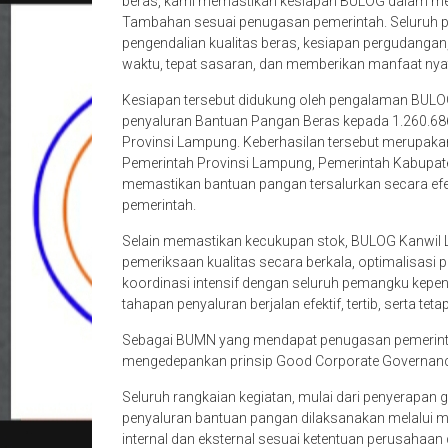
beras, kami memastikan kesiapan BULOG dalam m
Tambahan sesuai penugasan pemerintah. Seluruh pr
pengendalian kualitas beras, kesiapan pergudangan, 
waktu, tepat sasaran, dan memberikan manfaat nyat
Kesiapan tersebut didukung oleh pengalaman BUL
penyaluran Bantuan Pangan Beras kepada 1.260.68
Provinsi Lampung. Keberhasilan tersebut merupakan
Pemerintah Provinsi Lampung, Pemerintah Kabupaten/
memastikan bantuan pangan tersalurkan secara efekt
pemerintah.
Selain memastikan kecukupan stok, BULOG Kanwil 
pemeriksaan kualitas secara berkala, optimalisasi 
koordinasi intensif dengan seluruh pemangku kepen
tahapan penyaluran berjalan efektif, tertib, serta t
Sebagai BUMN yang mendapat penugasan pemerinta
mengedepankan prinsip Good Corporate Governance
Seluruh rangkaian kegiatan, mulai dari penyerapan
penyaluran bantuan pangan dilaksanakan melalui m
internal dan eksternal sesuai ketentuan perusaha