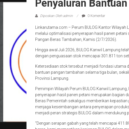
Penyaluran Bantua
Diposkan Oleh:admin
0 Komentar
Linkarutama.com – Perum BULOG Kantor Wilayah 
melalui optimalisasi penyerapan hasil panen petan
Pangan Beras Tambahan, Kamis (2/7/2026).
Hingga awal Juli 2026, BULOG Kanwil Lampung tela
dengan penguasaan stok mencapai 301.811 ton set
Ketersediaan stok tersebut menjadi fondasi utam
bantuan pangan tambahan selama tiga bulan, sekal
Provinsi Lampung.
Pemimpin Wilayah Perum BULOG Kanwil Lampung, Ri
penyerapan hasil panen petani merupakan bagian 
Beras Pemerintah sekaligus memberikan kepastian p
menjaga keseimbangan antara penyerapan produks
menjadi peran strategis BULOG dalam mendukung p
“Dengan serapan gabah yang telah mencapai 411.89