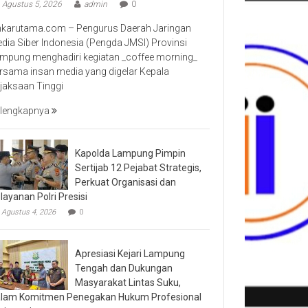
Agustus 5, 2026
admin
0
nkarutama.com – Pengurus Daerah Jaringan
dia Siber Indonesia (Pengda JMSI) Provinsi
mpung menghadiri kegiatan _coffee morning_
rsama insan media yang digelar Kepala
jaksaan Tinggi
lengkapnya
Kapolda Lampung Pimpin
Sertijab 12 Pejabat Strategis,
Perkuat Organisasi dan
layanan Polri Presisi
Agustus 4, 2026
0
Apresiasi Kejari Lampung
Tengah dan Dukungan
Masyarakat Lintas Suku,
lam Komitmen Penegakan Hukum Profesional