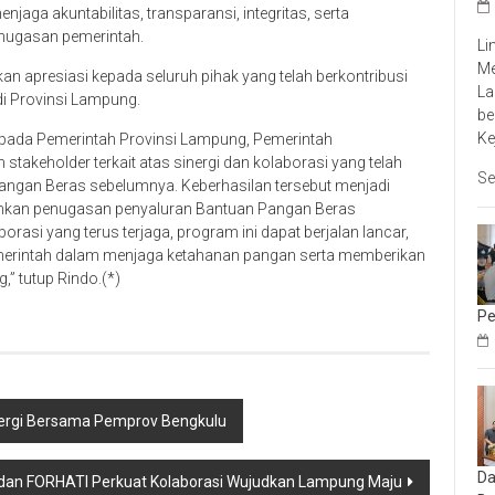
aga akuntabilitas, transparansi, integritas, serta
enugasan pemerintah.
Li
Me
 apresiasi kepada seluruh pihak yang telah berkontribusi
La
i Provinsi Lampung.
be
Ke
epada Pemerintah Provinsi Lampung, Pemerintah
h stakeholder terkait atas sinergi dan kolaborasi yang telah
Se
angan Beras sebelumnya. Keberhasilan tersebut menjadi
ankan penugasan penyaluran Bantuan Pangan Beras
asi yang terus terjaga, program ini dapat berjalan lancar,
merintah dalam menjaga ketahanan pangan serta memberikan
” tutup Rindo.(*)
Pe
nergi Bersama Pemprov Bengkulu
Da
 dan FORHATI Perkuat Kolaborasi Wujudkan Lampung Maju