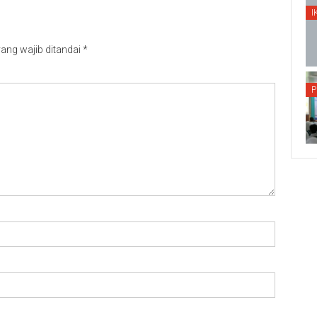
I
ang wajib ditandai
*
P