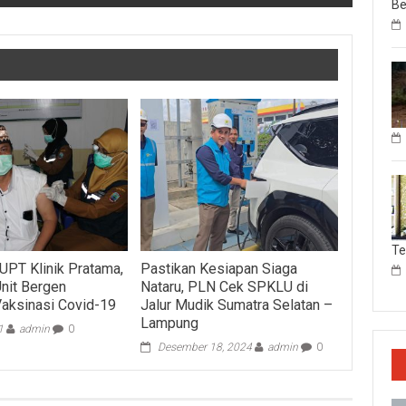
Be
T
UPT Klinik Pratama,
Pastikan Kesiapan Siaga
nit Bergen
Nataru, PLN Cek SPKLU di
Vaksinasi Covid-19
Jalur Mudik Sumatra Selatan –
Lampung
1
admin
0
Desember 18, 2024
admin
0