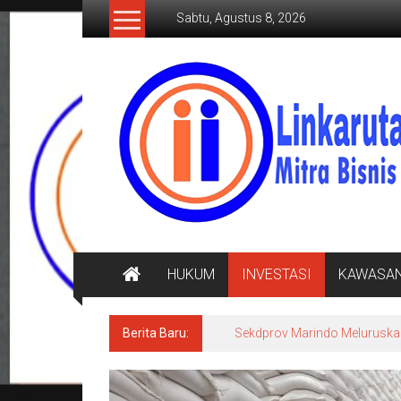
Lompat
Sabtu, Agustus 8, 2026
ke
konten
LINKARUTAMA.COM
Mitra
Bisnis
Terpercaya
HUKUM
INVESTASI
KAWASA
Berita Baru:
Sekdprov Marindo Meluruska