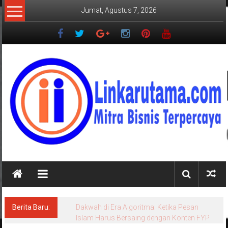
Lompat
Jumat, Agustus 7, 2026
ke
konten
LINKARUTAMA.COM
Mitra
Bisnis
Terpercaya
Berita Baru:
Mahasiswa UIN RIL Asah Menulis Opini dan
Berita Berbasis AI di JMSI